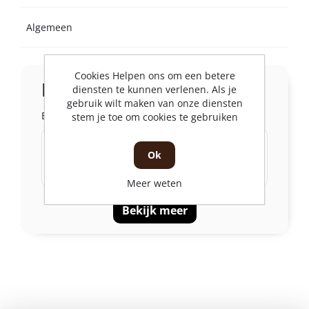
Algemeen
Cookies Helpen ons om een betere
In de winkel
diensten te kunnen verlenen. Als je
gebruik wilt maken van onze diensten
Bekijk de voorraad per filiaal
stem je toe om cookies te gebruiken
Schagen
Ok
Witte Paal 32 , 1742 NL Schagen
4 Stuks
Op voorraad
Meer weten
Bekijk meer