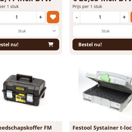
 per 1 stuk
Prijs per 1 stuk
+
-
+
stel nu!
Bestel nu!
eedschapskoffer FM
Festool Systainer t-loc