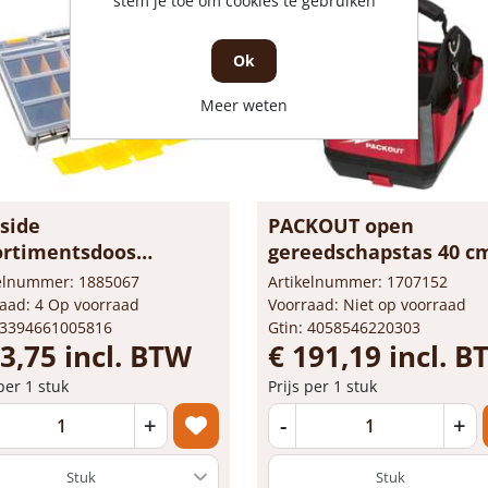
stem je toe om cookies te gebruiken
Ok
Meer weten
side
PACKOUT open
ortimentsdoos
gereedschapstas 40 c
anizer Medium 38 x 29
kelnummer: 1885067
Artikelnummer: 1707152
cm
aad: 4 Op voorraad
Voorraad: Niet op voorraad
 3394661005816
Gtin: 4058546220303
13,75 incl. BTW
€ 191,19 incl. 
 per 1 stuk
Prijs per 1 stuk
+
-
+