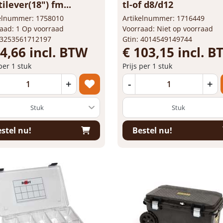
ilever(18") fm...
tl-of d8/d12
kelnummer: 1758010
Artikelnummer: 1716449
aad: 1 Op voorraad
Voorraad: Niet op voorraad
 3253561712197
Gtin: 4014549149744
74,66 incl. BTW
€ 103,15 incl. 
 per 1 stuk
Prijs per 1 stuk
+
-
+
stel nu!
Bestel nu!