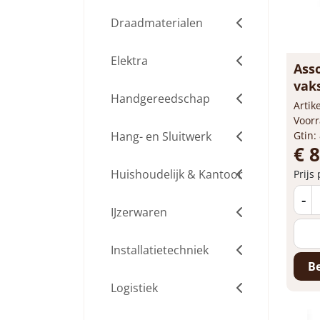
Draadmaterialen
Elektra
Assor
Handgereedschap
Arti
Voorr
Hang- en Sluitwerk
Gtin:
€ 8
Huishoudelijk & Kantoor
Prijs
-
IJzerwaren
Installatietechniek
Be
Logistiek