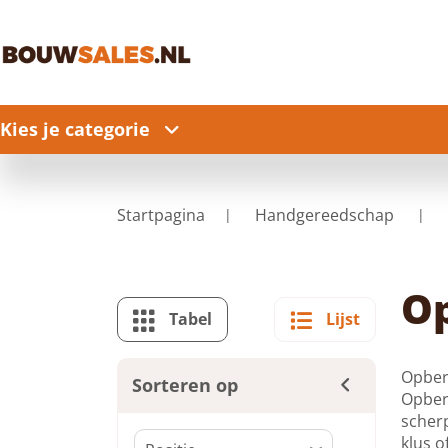
Kies je categorie
Startpagina
Handgereedschap
O
Tabel
Lijst
Opberg
Sorteren op
Opber
scherp
klus o