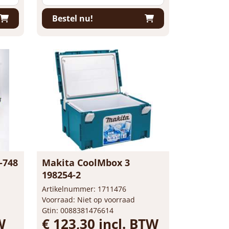
Bestel nu!
-748
Makita CoolMbox 3
198254-2
Artikelnummer: 1711476
Voorraad: Niet op voorraad
Gtin: 0088381476614
W
€ 123,30 incl. BTW