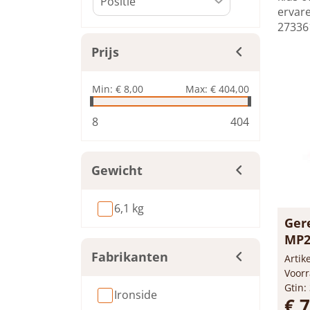
ervare
273361
Prijs
Min:
€ 8,00
Max:
€ 404,00
8
404
Gewicht
6,1 kg
Ger
MP2
Fabrikanten
Arti
Voorr
Gtin:
Ironside
€ 