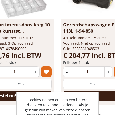
timentsdoos leeg 10-
Gereedschapswagen 
vaks kunstst...
113L 1-94-850
kelnummer: 1140102
Artikelnummer: 1758039
aad: 3 Op voorraad
Voorraad: Niet op voorraad
 8714678490002
Gtin: 3253561948503
,76 incl. BTW
€ 204,77 incl. 
 per 1 stuk
Prijs per 1 stuk
+
-
+
stuk
stel nu!
Bestel nu!
Cookies Helpen ons om een betere
diensten te kunnen verlenen. Als je
gebruik wilt maken van onze diensten