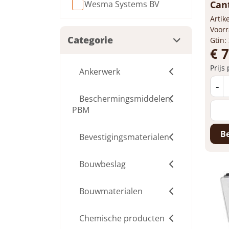
Cant
Wesma Systems BV
Arti
Voorr
Categorie
Gtin:
€ 
Prijs
Ankerwerk
-
Beschermingsmiddelen,
PBM
Be
Bevestigingsmaterialen
Bouwbeslag
Bouwmaterialen
Chemische producten