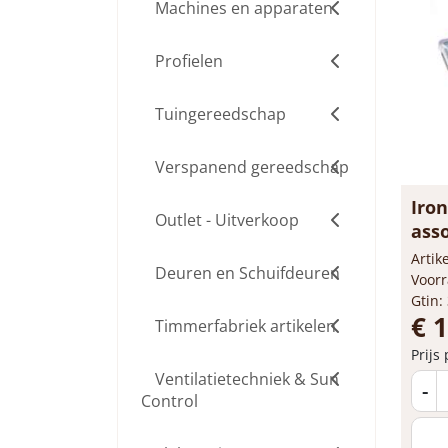
Machines en apparaten
Profielen
Tuingereedschap
Verspanend gereedschap
Iron
Outlet - Uitverkoop
ass
org
Arti
Deuren en Schuifdeuren
x 6
Voorr
Gtin:
€ 
Timmerfabriek artikelen
Prijs
Ventilatietechniek & Sun
-
Control