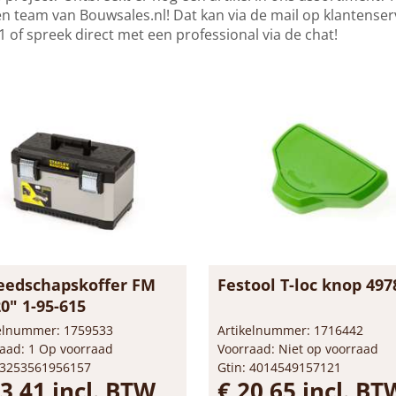
n team van Bouwsales.nl! Dat kan via de mail op
klantenser
 of spreek direct met een professional via de chat!
eedschapskoffer FM
Festool T-loc knop 497
0" 1-95-615
kelnummer: 1759533
Artikelnummer: 1716442
aad: 1 Op voorraad
Voorraad: Niet op voorraad
 3253561956157
Gtin: 4014549157121
73,41 incl. BTW
€ 20,65 incl. BT