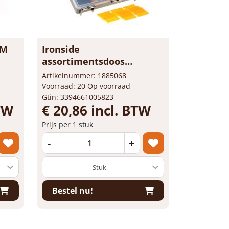
FM
Ironside
assortimentsdoos
organizer Larg...
Artikelnummer: 1885068
Voorraad: 20 Op voorraad
Gtin: 3394661005823
BTW
€ 20,86 incl. BTW
Prijs per 1 stuk
-
+
Bestel nu!