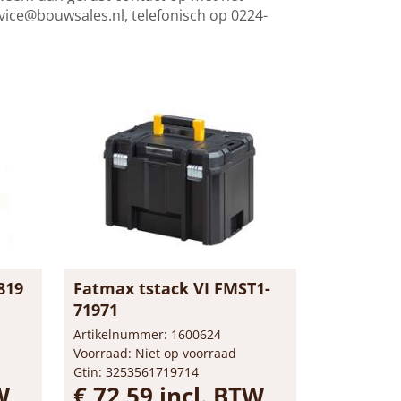
vice@bouwsales.nl
, telefonisch op 0224-
819
Fatmax tstack VI FMST1-
71971
Artikelnummer: 1600624
Voorraad: Niet op voorraad
Gtin: 3253561719714
W
€ 72,59 incl. BTW