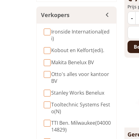
Prijs
Verkopers
-
Ironside International(ed
i)
Be
Kobout en Kelfort(edi).
Makita Benelux BV
Otto's alles voor kantoor
BV
Stanley Works Benelux
Tooltechnic Systems Fest
o(N)
TTI Ben. Milwaukee(04000
14829)
Ger