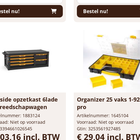
stel nu!
Bestel nu!
side opzetkast 6lade
Organizer 25 vaks 1-92
ereedschapwagen
pro
kelnummer: 1883124
Artikelnummer: 1645104
aad: Niet op voorraad
Voorraad: Niet op voorraad
 3394661026545
Gtin: 3253561927485
403,16 incl. BTW
€ 29,04 incl. BT