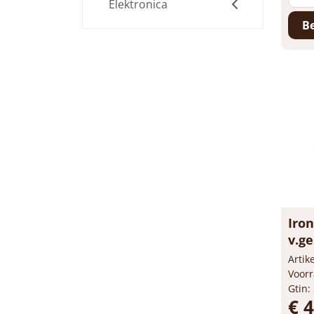
Elektronica
Be
Iron
v.g
Arti
Voorr
Gtin:
€ 