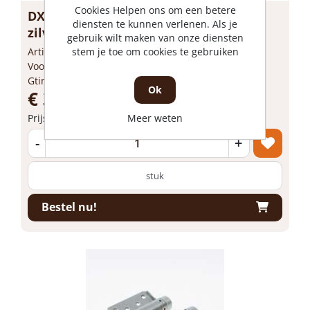
Cookies Helpen ons om een betere
DX bommerscharnier dubbel 175mm
diensten te kunnen verlenen. Als je
zilvergr...
gebruik wilt maken van onze diensten
Artikelnummer: 1198016
stem je toe om cookies te gebruiken
Voorraad: Niet op voorraad
Gtin: 8714140152704
Ok
€ 39,64 incl. BTW
Prijs per 1 stuk
Meer weten
-
+
stuk
Bestel nu!