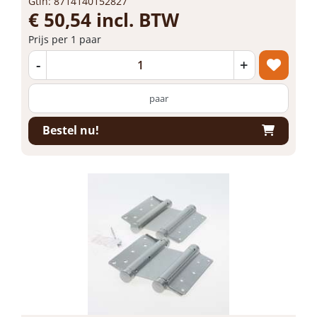
Gtin: 8714140152827
€ 50,54 incl. BTW
Prijs per 1 paar
-
+
paar
Bestel nu!