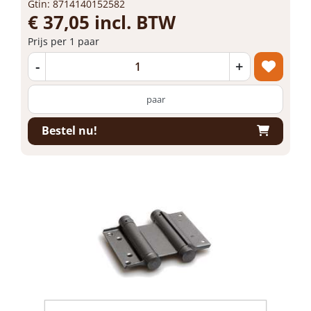
Gtin: 8714140152582
€ 37,05 incl. BTW
Prijs per 1 paar
-
+
paar
Bestel nu!