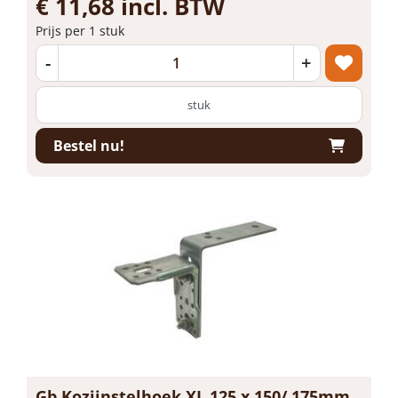
€ 11,68 incl. BTW
Prijs per 1 stuk
-
+
stuk
Bestel nu!
Gb Kozijnstelhoek XL 125 x 150/ 175mm