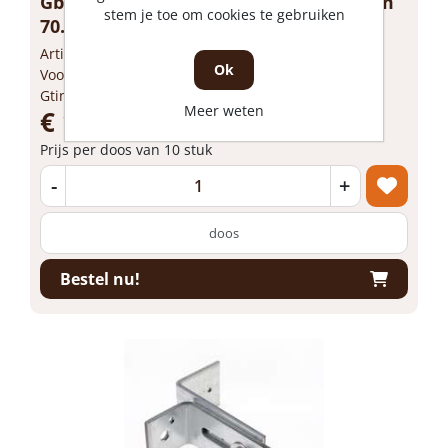
Gb Kozijnstelhoek XL 100 x 150/ 175mm
stem je toe om cookies te gebruiken
70...
Artikelnummer: GB00103
Ok
Voorraad: Niet op voorraad
Gtin: 8714318056247
Meer weten
€ 123,18 incl. BTW
Prijs per doos van 10 stuk
-
+
doos
Bestel nu!