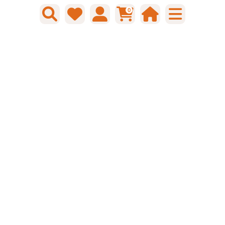
Gtin: 8714318024284
0
€ 14,70 incl. BTW
Prijs per zak van 48 stuk
-
+
zak
Bestel nu!