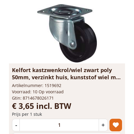
Kelfort kastzwenkrol/wiel zwart poly
50mm, verzinkt huis, kunststof wiel met
glijlager
Artikelnummer: 1519692
Voorraad: 10 Op voorraad
Gtin: 8714678026171
€ 3,65 incl. BTW
Prijs per 1 stuk
-
+