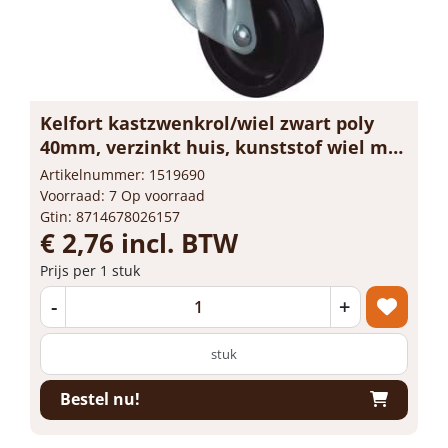
Kelfort kastzwenkrol/wiel zwart poly
40mm, verzinkt huis, kunststof wiel met
glijlager
Artikelnummer: 1519690
Voorraad: 7 Op voorraad
Gtin: 8714678026157
€ 2,76 incl. BTW
Prijs per 1 stuk
-
+
stuk
Bestel nu!