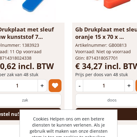
Drukplaat met sleuf
Gb Drukplaat met sle
w kunststof 7...
oranje 15 x 70 x ...
kelnummer: 1383923
Artikelnummer: GB00813
aad: 11 Op voorraad
Voorraad: Niet op voorraad
 8714318024338
Gtin: 8714318057701
10,62 incl. BTW
€ 34,27 incl. BT
 per zak van 48 stuk
Prijs per doos van 48 stuk
+
-
+
zak
doos
stel nu!
Bestel nu!
Cookies Helpen ons om een betere
diensten te kunnen verlenen. Als je
gebruik wilt maken van onze diensten