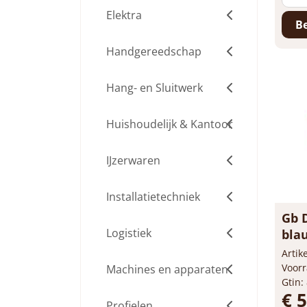
Elektra
Be
Handgereedschap
Hang- en Sluitwerk
Huishoudelijk & Kantoor
IJzerwaren
Installatietechniek
Gb 
Logistiek
bla
347
Arti
Voorr
Machines en apparaten
Gtin:
€ 
Profielen