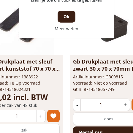
stem je toe om cookies te gebruiken
Ok
Meer weten
Drukplaat met sleuf
Gb Drukplaat met sle
t kunststof 70 x 70 x
zwart 30 x 70 x 70mm 
 34743
34770
kelnummer: 1383922
Artikelnummer: GB00815
aad: 18 Op voorraad
Voorraad: Niet op voorraad
 8714318024321
Gtin: 8714318057749
,02 incl. BTW
-
+
 per zak van 48 stuk
+
doos
zak
Bestel nu!