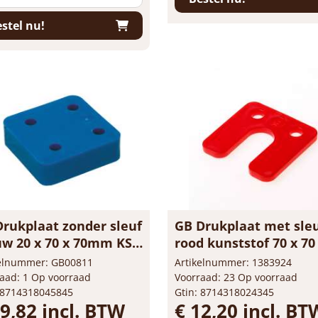
stel nu!
Drukplaat zonder sleuf
GB Drukplaat met sle
uw 20 x 70 x 70mm KS
rood kunststof 70 x 70
20
5mm 34745
kelnummer: GB00811
Artikelnummer: 1383924
aad: 1 Op voorraad
Voorraad: 23 Op voorraad
 8714318045845
Gtin: 8714318024345
59,82 incl. BTW
€ 12,20 incl. BT