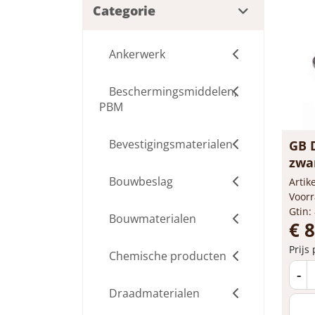
Categorie
Ankerwerk
Beschermingsmiddelen,
PBM
Bevestigingsmaterialen
GB 
zwar
3mm
Bouwbeslag
Arti
Voorr
Gtin:
Bouwmaterialen
€ 8
Prijs
Chemische producten
-
Draadmaterialen