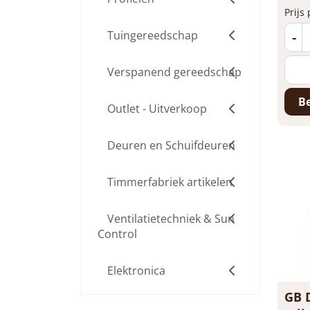
Prijs
Tuingereedschap
-
Verspanend gereedschap
Be
Outlet - Uitverkoop
Deuren en Schuifdeuren
Timmerfabriek artikelen
Ventilatietechniek & Sun
Control
Elektronica
GB 