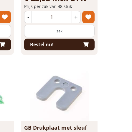
Prijs per zak van 48 stuk
-
+
zak
Bestel nu!
GB Drukplaat met sleuf