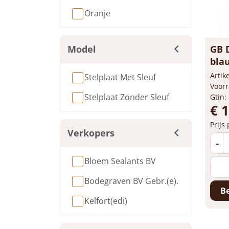
Oranje
Model
GB 
blau
Arti
Stelplaat Met Sleuf
Voorr
Stelplaat Zonder Sleuf
Gtin:
€ 
Prijs
Verkopers
-
Bloem Sealants BV
Bodegraven BV Gebr.(e).
Be
Kelfort(edi)