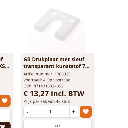
uf
GB Drukplaat met sleuf
KS
transparant kunststof 70
x 70 x 6mm 34746
Artikelnummer: 1383925
Voorraad: 4 Op voorraad
Gtin: 8714318024352
€ 13,27 incl. BTW
Prijs per zak van 48 stuk
-
+
zak