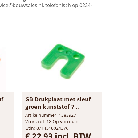
vice@bouwsales.nl
, telefonisch op 0224-
uf
GB Drukplaat met sleuf
groen kunststof 7...
Artikelnummer: 1383927
Voorraad: 18 Op voorraad
Gtin: 8714318024376
€ 22,93 incl. BTW