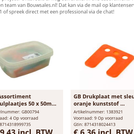
n team van Bouwsales.nl! Dat kan via de mail op
klantenser
 of spreek direct met een professional via de chat!
Assortiment
GB Drukplaat met sle
vulplaatjes 50 x 50mm
oranje kunststof ...
kelnummer: GB00794
Artikelnummer: 1383921
aad: 4 Op voorraad
Voorraad: 9 Op voorraad
 8714318999735
Gtin: 8714318024413
39,43 incl. BTW
€ 6,36 incl. BTW