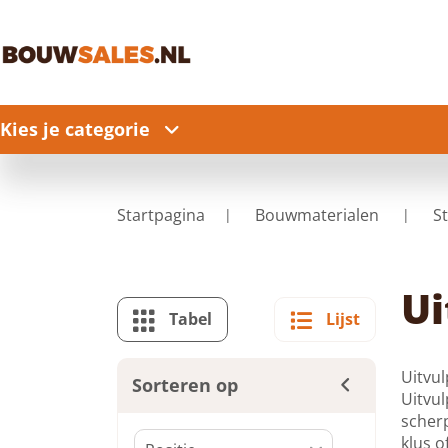
Kies je categorie
Startpagina
Bouwmaterialen
S
Ui
Tabel
Lijst
Uitvul
Sorteren op
Uitvul
scherp
klus o