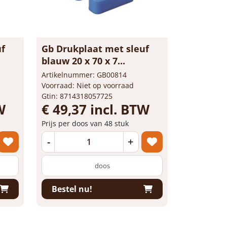
uf
Gb Drukplaat met sleuf
blauw 20 x 70 x 7...
Artikelnummer: GB00814
Voorraad: Niet op voorraad
Gtin: 8714318057725
W
€ 49,37 incl. BTW
Prijs per doos van 48 stuk
-
+
doos
Bestel nu!