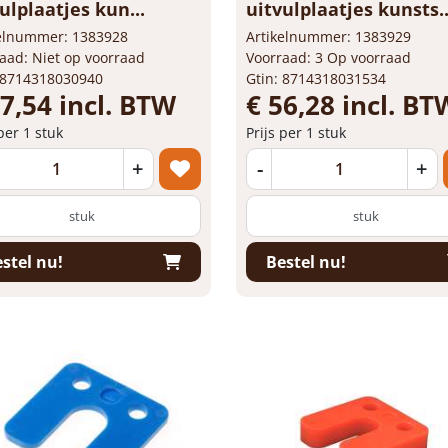
ulplaatjes kun...
uitvulplaatjes kunsts..
kelnummer: 1383928
Artikelnummer: 1383929
aad: Niet op voorraad
Voorraad: 3 Op voorraad
 8714318030940
Gtin: 8714318031534
57,54 incl. BTW
€ 56,28 incl. BT
 per 1 stuk
Prijs per 1 stuk
+
-
+
stuk
stuk
stel nu!
Bestel nu!