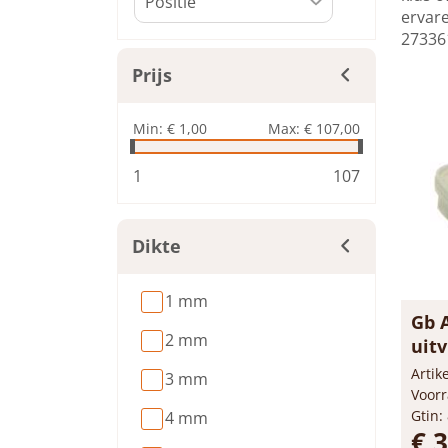
ervare
273361
Prijs
Min:
€ 1,00
Max:
€ 107,00
1
107
Dikte
1 mm
Gb 
2 mm
uit
...
Arti
3 mm
Voorr
Gtin:
4 mm
€ 