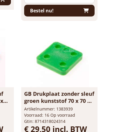
Bestel nu!
uf
GB Drukplaat zonder sleuf
 x
groen kunststof 70 x 70 x
10mm 34710
Artikelnummer: 1383939
Voorraad: 16 Op voorraad
Gtin: 8714318024314
W
€ 29,50 incl. BTW