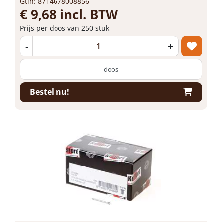
Gtin: 8714678008856
€ 9,68 incl. BTW
Prijs per doos van 250 stuk
-
+
doos
Bestel nu!