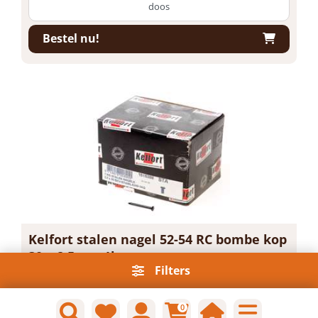
doos
Bestel nu!
Kelfort stalen nagel 52-54 RC bombe kop
30 x 2.5mm 1kg
Filters
Artikelnummer: 1515388
Voorraad: 6 Op voorraad
Gtin: 8714678008900
0