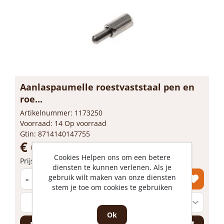
Aanlaspaumelle roestvaststaal pen en
roe...
Artikelnummer: 1173250
Voorraad: 14 Op voorraad
Gtin: 8714140147755
€ 6,44 incl. BTW
Cookies Helpen ons om een betere
Prijs per 1 stuk
diensten te kunnen verlenen. Als je
-
+
gebruik wilt maken van onze diensten
stem je toe om cookies te gebruiken
Ok