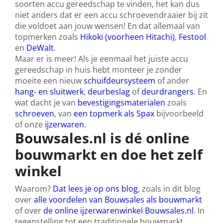
soorten accu gereedschap te vinden, het kan dus
niet anders dat er een accu schroevendraaier bij zit
die voldoet aan jouw wensen! En dat allemaal van
topmerken zoals
Hikoki (voorheen Hitachi)
,
Festool
en
DeWalt
.
Maar er is meer! Als je eenmaal het juiste accu
gereedschap in huis hebt monteer je zonder
moeite een nieuw
schuifdeursysteem
of ander
hang- en sluitwerk
,
deurbeslag
of
deurdrangers
. En
wat dacht je van
bevestigingsmaterialen
zoals
schroeven
, van
een topmerk als Spax
bijvoorbeeld
of onze
ijzerwaren
.
Bouwsales.nl is dé online
bouwmarkt en doe het zelf
winkel
Waarom?
Dat lees je op ons blog
, zoals in dit blog
over
alle voordelen van Bouwsales als bouwmarkt
of over
de online ijzerwarenwinkel Bouwsales.nl
. In
tegenstelling tot een traditionele bouwmarkt,