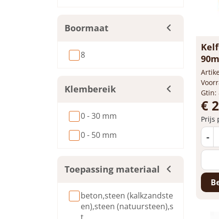
Boormaat
Kelf
8
90
Arti
Voorr
Klembereik
Gtin:
€ 
0 - 30 mm
Prijs
0 - 50 mm
-
Toepassing materiaal
Be
beton,steen (kalkzandste
en),steen (natuursteen),s
t