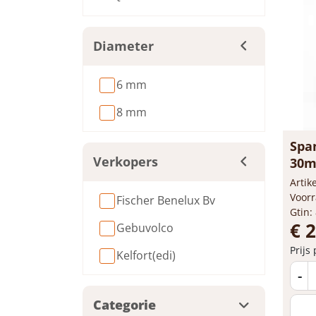
Diameter
6 mm
8 mm
Span
Verkopers
30
Arti
Voorr
Fischer Benelux Bv
Gtin:
€ 
Gebuvolco
Prijs
Kelfort(edi)
-
Categorie