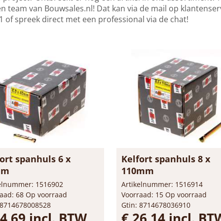
n team van Bouwsales.nl! Dat kan via de mail op
klantenser
 of spreek direct met een professional via de chat!
ort spanhuls 6 x
Kelfort spanhuls 8 x
mm
110mm
kelnummer: 1516902
Artikelnummer: 1516914
aad: 68 Op voorraad
Voorraad: 15 Op voorraad
 8714678008528
Gtin: 8714678036910
14,69 incl. BTW
€ 26,14 incl. BT