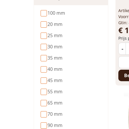
Arti
100 mm
Voorr
Gtin:
20 mm
€ 
25 mm
Prijs
30 mm
-
35 mm
40 mm
Be
45 mm
55 mm
65 mm
70 mm
90 mm