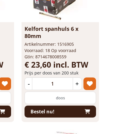
Kelfort spanhuls 6 x
80mm
Artikelnummer: 1516905
Voorraad: 18 Op voorraad
Gtin: 8714678008559
W
€ 23,60 incl. BTW
Prijs per doos van 200 stuk
-
+
doos
Bestel nu!