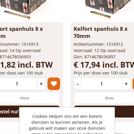
ort spanhuls 8 x
Kelfort spanhuls 8 x
mm
70mm
kelnummer: 1516913
Artikelnummer: 1516912
aad: 14 Op voorraad
Voorraad: 12 Op voorraad
 8714678036903
Gtin: 8714678036897
21,82 incl. BTW
€ 17,94 incl. BT
 per doos van 100 stuk
Prijs per doos van 100 stuk
+
-
+
doos
doos
stel nu!
Bestel nu!
Cookies Helpen ons om een betere
diensten te kunnen verlenen. Als je
gebruik wilt maken van onze diensten