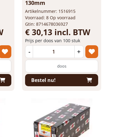
130mm
Artikelnummer: 1516915
Voorraad: 8 Op voorraad
Gtin: 8714678036927
W
€ 30,13 incl. BTW
Prijs per doos van 100 stuk
-
+
doos
Bestel nu!