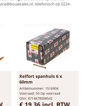
vice@bouwsales.nl
, telefonisch op 0224-
Kelfort spanhuls 6 x
60mm
Artikelnummer: 1516904
Voorraad: 50 Op voorraad
Gtin: 8714678008542
W
€ 19,36 incl. BTW