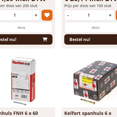
 per doos van 200 stuk
Prijs per doos van 100 stuk
+
-
+
doos
doos
stel nu!
Bestel nu!
nhuls FNH 6 x 60
Kelfort spanhuls 6 x