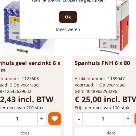
stem je toe om cookies te gebruiken
Ok
Meer weten
huls geel verzinkt 6 x
Spanhuls FNH 6 x 80
mm
kelnummer: 1127603
Artikelnummer: 1139047
aad: 6 Op voorraad
Voorraad: 1 Op voorraad
 8712543629632
Gtin: 4048962293296
22,43 incl. BTW
€ 25,00 incl. BT
 per doos van 200 stuk
Prijs per doos van 100 stuk
+
-
+
doos
doos