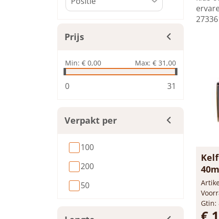
ervare
273361
Prijs
Min:
€ 0,00
Max:
€ 31,00
0
31
Verpakt per
100
Kelf
200
40
Arti
50
Voorr
Gtin:
€ 