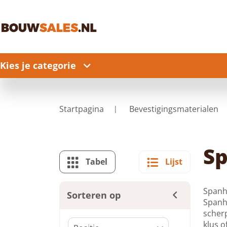
Kies je categorie
Startpagina
Bevestigingsmaterialen
S
Tabel
Lijst
Spanhu
Sorteren op
Spanh
scherp
klus o