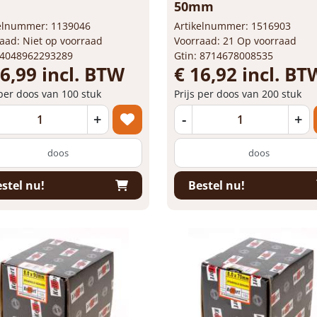
50mm
kelnummer: 1139046
Artikelnummer: 1516903
aad: Niet op voorraad
Voorraad: 21 Op voorraad
 4048962293289
Gtin: 8714678008535
16,99 incl. BTW
€ 16,92 incl. BT
 per doos van 100 stuk
Prijs per doos van 200 stuk
+
-
+
doos
doos
stel nu!
Bestel nu!