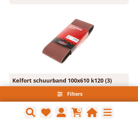
Kelfort schuurband 100x610 k120 (3)
Filters
Artikelnummer: 1527427
Voorraad: 13 Op voorraad
Gtin: 8714678195655
0
€ 5,89 incl. BTW
Prijs per 1 set
-
+