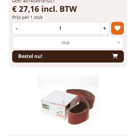
Gtin: 4014549181027
€ 27,16 incl. BTW
Prijs per 1 stuk
-
+
Bestel nu!