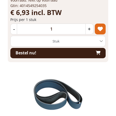
Voorraad: Niet op voorraad
Gtin: 4014549254035
€ 6,93 incl. BTW
Prijs per 1 stuk
-
+
Bestel nu!