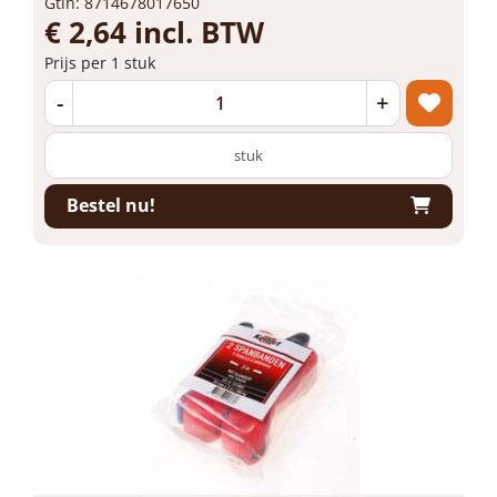
Gtin: 8714678017650
€ 2,64 incl. BTW
Prijs per 1 stuk
-
+
stuk
Bestel nu!