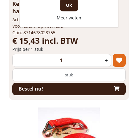
Kelfort spanband met ratelgesp +
Ok
haken, 5000kg 50mm-7m
Meer weten
Artikelnummer: 1519815
Voorraad: 7 Op voorraad
Gtin: 8714678028755
€ 15,43 incl. BTW
Prijs per 1 stuk
-
+
stuk
Bestel nu!