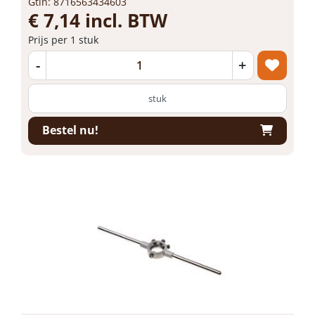
Gtin: 8716563434603
€ 7,14 incl. BTW
Prijs per 1 stuk
-
+
stuk
Bestel nu!