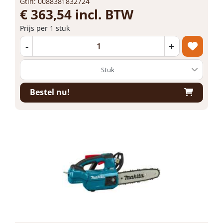
Gtin: 0088381832724
€ 363,54 incl. BTW
Prijs per 1 stuk
-
+
Bestel nu!