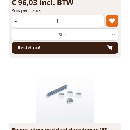
€ 96,03 incl. BTW
Prijs per 1 stuk
-
+
Bestel nu!
Bevestigingsmatriaal deurduwer M8