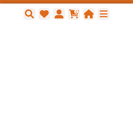
-
+
0
stuk
Bestel nu!
Heuer Draaiplaat voor Bankschroef
90/100 mm