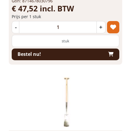
Gtin: 8714678030796
€ 47,52 incl. BTW
Prijs per 1 stuk
-
+
stuk
Bestel nu!