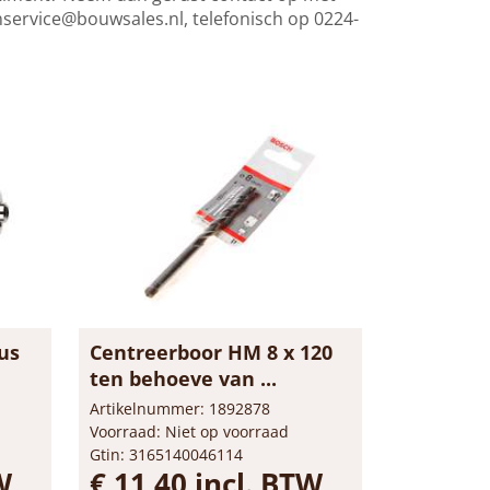
nservice@bouwsales.nl
, telefonisch op 0224-
us
Centreerboor HM 8 x 120
ten behoeve van ...
Artikelnummer: 1892878
Voorraad: Niet op voorraad
Gtin: 3165140046114
W
€ 11,40 incl. BTW