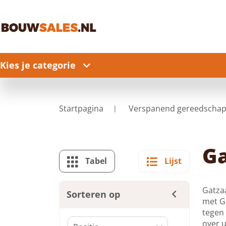
Kies je categorie
Startpagina
Verspanend gereedscha
Ga
Tabel
Lijst
Gatzaa
Sorteren op
met G
tegen 
over u