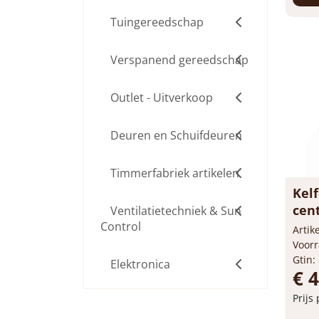
Tuingereedschap
Be
Verspanend gereedschap
Outlet - Uitverkoop
Deuren en Schuifdeuren
Timmerfabriek artikelen
Ventilatietechniek & Sun
Kelf
Control
cen
Elektronica
Arti
Voorr
Gtin:
€ 4