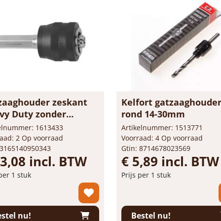
zaaghouder zeskant
Kelfort gatzaaghoude
vy Duty zonder
rond 14-30mm
teerboor
kelnummer: 1613433
Artikelnummer: 1513771
aad: 2 Op voorraad
Voorraad: 4 Op voorraad
 3165140950343
Gtin: 8714678023569
33,08 incl. BTW
€ 5,89 incl. BTW
 per 1 stuk
Prijs per 1 stuk
+
-
+
stuk
stuk