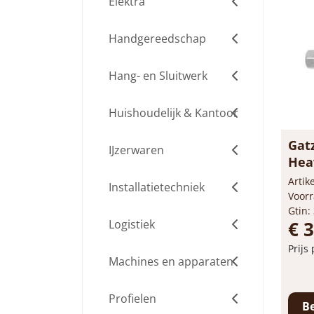
Elektra
Handgereedschap
Hang- en Sluitwerk
Huishoudelijk & Kantoor
Gat
IJzerwaren
Hea
cen
Arti
Installatietechniek
Voorr
Gtin:
Logistiek
€ 
Prijs
Machines en apparaten
-
Profielen