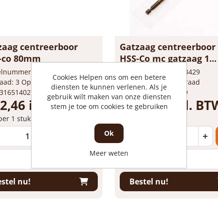
zaag centreerboor
Gatzaag centreerboor
-co 80mm
HSS-Co mc gatzaag 1...
kelnummer: 1613358
Artikelnummer: 1613429
Cookies Helpen ons om een betere
aad: 3 Op voorraad
Voorraad: 2 Op voorraad
diensten te kunnen verlenen. Als je
 3165140279925
Gtin: 3165140414609
gebruik wilt maken van onze diensten
12,46 incl. BTW
€ 23,91 incl. BT
stem je toe om cookies te gebruiken
 per 1 stuk
Prijs per 1 stuk
Ok
+
-
+
Meer weten
stuk
stuk
stel nu!
Bestel nu!