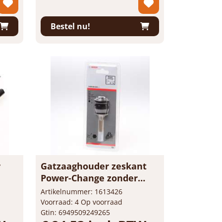
Prijs per 1 stuk
-
+
stuk
Bestel nu!
r
Gatzaaghouder zeskant