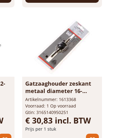
Bestel nu!
2-
Gatzaaghouder zeskant
metaal diameter 16-
102mm
Artikelnummer: 1613368
Voorraad: 1 Op voorraad
Gtin: 3165140950251
W
€ 30,83 incl. BTW