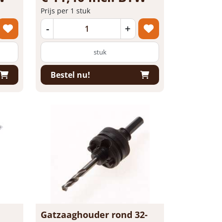
Prijs per 1 stuk
-
+
stuk
Bestel nu!
Gatzaaghouder rond 32-