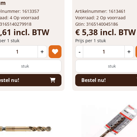
mm
kelnummer: 1613357
Artikelnummer: 1613461
aad: 4 Op voorraad
Voorraad: 2 Op voorraad
 3165140279918
Gtin: 3165140045186
,61 incl. BTW
€ 5,38 incl. BTW
 per 1 stuk
Prijs per 1 stuk
+
-
+
stuk
stuk
stel nu!
Bestel nu!