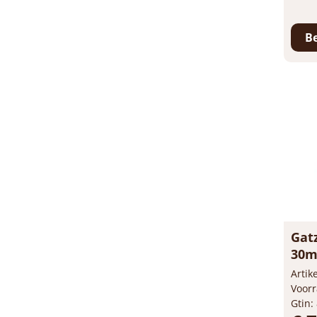
Prijs
-
Be
Gat