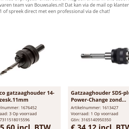
varen team van Bouwsales.nl! Dat kan via de mail op
klante
 of spreek direct met een professional via de chat!
co gatzaaghouder 14-
Gatzaaghouder SDS-pl
210 zesk.11mm
Power-Change zond...
kelnummer: 1676452
Artikelnummer: 1613427
aad: 3 Op voorraad
Voorraad: 1 Op voorraad
 7311518015596
Gtin: 3165140950350
35,60 incl. BTW
€ 34,12 incl. BT