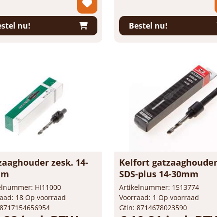
 per 1 stuk
Prijs per 1 stuk
+
-
+
stuk
stel nu!
Bestel nu!
zaaghouder zesk. 14-
Kelfort gatzaaghoude