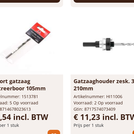
stel nu!
Bestel nu!
ort gatzaag
Gatzaaghouder zesk. 3
treerboor 105mm
210mm
kelnummer: 1513781
Artikelnummer: HI11006
aad: 5 Op voorraad
Voorraad: 2 Op voorraad
 8714678023613
Gtin: 8717574073409
,54 incl. BTW
€ 11,23 incl. BT