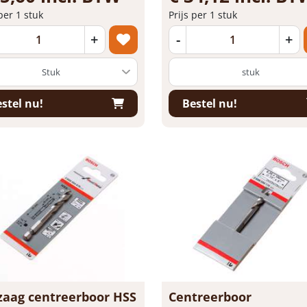
 per 1 stuk
Prijs per 1 stuk
+
-
+
stuk
stel nu!
Bestel nu!
zaag centreerboor HSS
Centreerboor