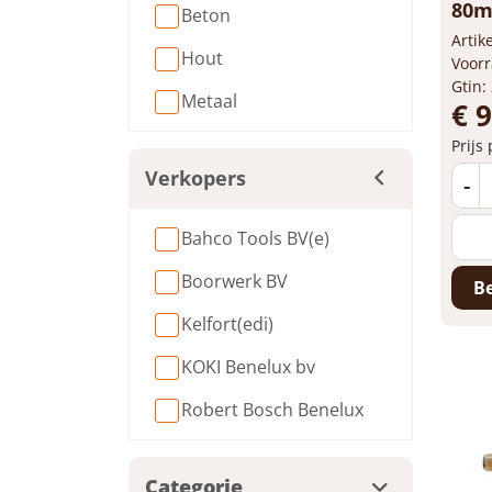
80
Beton
Arti
Hout
Voorr
Gtin:
Metaal
€ 9
Prijs
Verkopers
-
Bahco Tools BV(e)
Boorwerk BV
Be
Kelfort(edi)
KOKI Benelux bv
Robert Bosch Benelux
Categorie