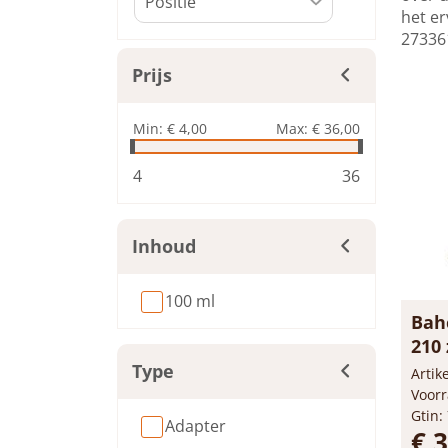
het er
273361
Prijs
Min:
€ 4,00
Max:
€ 36,00
4
36
Inhoud
100 ml
Bah
Type
Arti
Voorr
Gtin:
Adapter
€ 