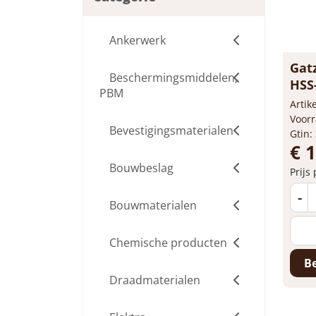
Ankerwerk
Gat
Beschermingsmiddelen,
HSS
PBM
Arti
Voorr
Bevestigingsmaterialen
Gtin:
€ 
Bouwbeslag
Prijs
-
Bouwmaterialen
Chemische producten
Be
Draadmaterialen