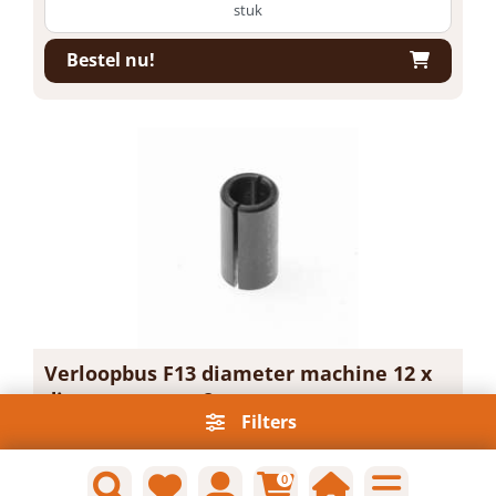
stuk
Bestel nu!
Verloopbus F13 diameter machine 12 x
diameter vrees 8mm
Filters
Artikelnummer: 1703402
Voorraad: 1 Op voorraad
Gtin: 8717123255102
0