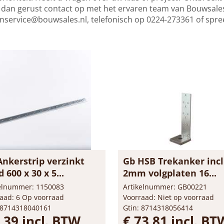
an gerust contact op met het ervaren team van Bouwsales.
enservice@bouwsales.nl
, telefonisch op 0224-273361 of spre
Ankerstrip verzinkt
Gb HSB Trekanker incl
 600 x 30 x 5...
2mm volgplaten 16...
kelnummer: 1150083
Artikelnummer: GB00221
aad: 6 Op voorraad
Voorraad: Niet op voorraad
 8714318040161
Gtin: 8714318056414
,39 incl. BTW
€ 73,81 incl. BT