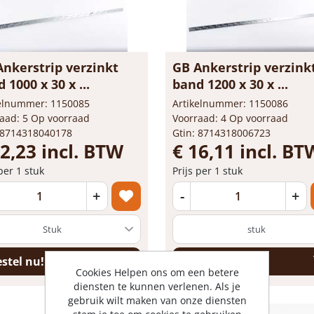
Ankerstrip verzinkt
GB Ankerstrip verzink
 1000 x 30 x ...
band 1200 x 30 x ...
kelnummer: 1150085
Artikelnummer: 1150086
aad: 5 Op voorraad
Voorraad: 4 Op voorraad
 8714318040178
Gtin: 8714318006723
12,23 incl. BTW
€ 16,11 incl. BT
 per 1 stuk
Prijs per 1 stuk
+
-
+
stuk
stel nu!
Bestel nu!
Cookies Helpen ons om een betere
diensten te kunnen verlenen. Als je
gebruik wilt maken van onze diensten