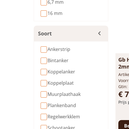
6,7 mm
16 mm
Soort
Ankerstrip
Gb 
Bintanker
2mm
Koppelanker
50m
Arti
Voorr
Koppelplaat
Gtin:
€ 
Muurplaathaak
Prijs
Plankenband
-
Regelwerkklem
Schootanker