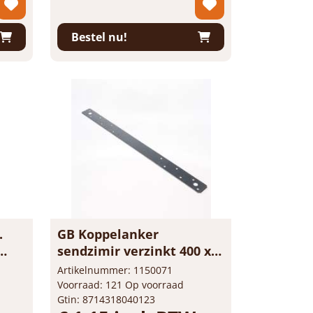
Prijs per 1 stuk
-
+
Bestel nu!
.
GB Koppelanker