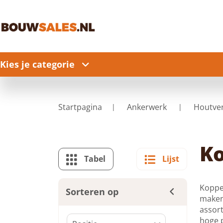
Kies je categorie
Startpagina
Ankerwerk
Houtve
Ko
Tabel
Lijst
Koppel
Sorteren op
maken
assort
hoge p