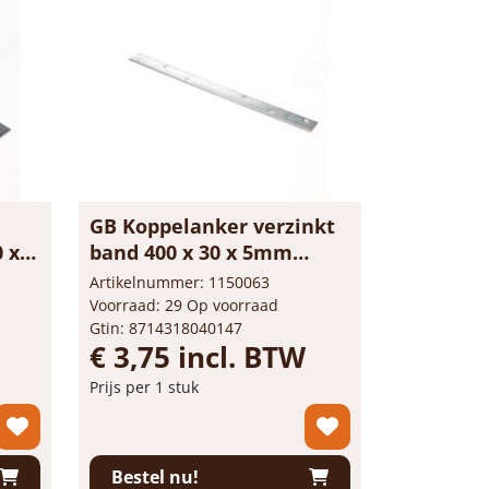
GB Koppelanker verzinkt
0 x
band 400 x 30 x 5mm
01412
Artikelnummer: 1150063
Voorraad: 29 Op voorraad
Gtin: 8714318040147
€ 3,75 incl. BTW
Prijs per 1 stuk
-
+