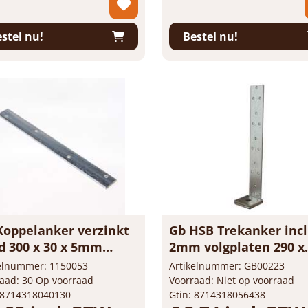
 per doos van 100 stuk
Prijs per doos van 50 stuk
+
-
+
doos
doos
stel nu!
Bestel nu!
Koppelanker verzinkt
Gb HSB Trekanker incl