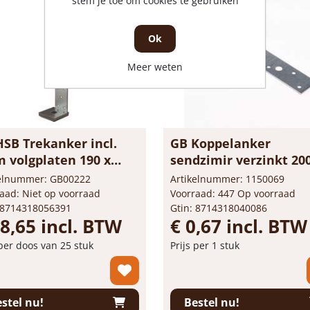
stem je toe om cookies te gebruiken
Ok
Meer weten
HSB Trekanker incl.
GB Koppelanker
 volgplaten 190 x
sendzimir verzinkt 20
m 40 x 2mm 074919
30 x 2mm 01220
kelnummer: GB00222
Artikelnummer: 1150069
aad: Niet op voorraad
Voorraad: 447 Op voorraad
 8714318056391
Gtin: 8714318040086
78,65 incl. BTW
€ 0,67 incl. BTW
 per doos van 25 stuk
Prijs per 1 stuk
+
-
+
doos