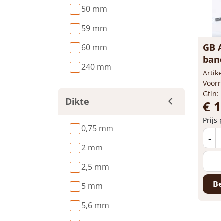
50 mm
59 mm
GB 
60 mm
band
240 mm
Arti
Voorr
Gtin:
Dikte
€ 
Prijs
0,75 mm
-
2 mm
2,5 mm
Be
5 mm
5,6 mm