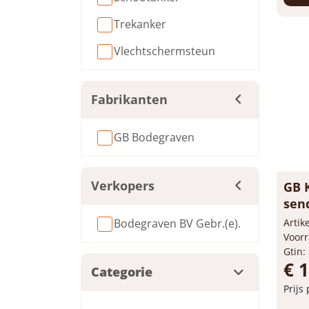
Trekanker
Be
Vlechtschermsteun
Fabrikanten
GB Bodegraven
Verkopers
GB 
Bodegraven BV Gebr.(e).
send
60 
Arti
Voorr
Categorie
Gtin:
€ 