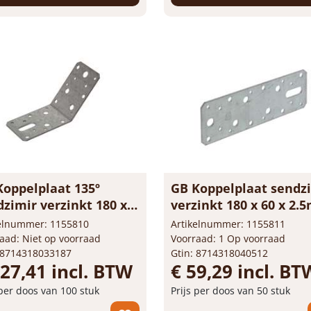
stel nu!
Bestel nu!
Koppelplaat 135º
GB Koppelplaat sendz
zimir verzinkt 180 x
verzinkt 180 x 60 x 2
x 2.5mm 072200
072210
kelnummer: 1155810
Artikelnummer: 1155811
aad: Niet op voorraad
Voorraad: 1 Op voorraad
 8714318033187
Gtin: 8714318040512
127,41 incl. BTW
€ 59,29 incl. BT