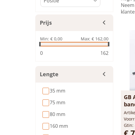
Neem d
klant
Prijs
Min:
€ 0,00
Max:
€ 162,00
0
162
Lengte
35 mm
GB 
75 mm
band
Arti
80 mm
Voorr
Gtin:
160 mm
€ 7