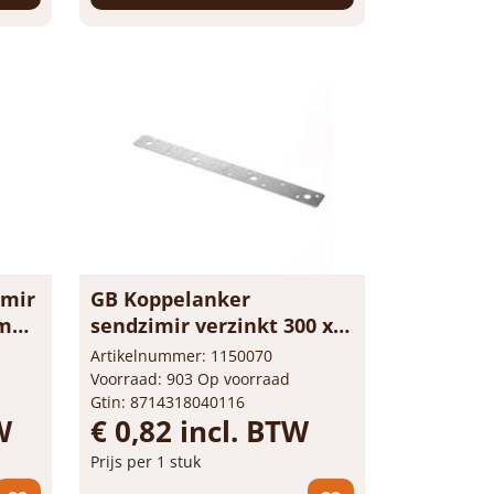
Bestel nu!
imir
GB Koppelanker
.5mm
sendzimir verzinkt 300 x
30 x 2mm 01221
Artikelnummer: 1150070
Voorraad: 903 Op voorraad
Gtin: 8714318040116
W
€ 0,82 incl. BTW