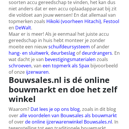
soorten accu gereedschap te vinden, het kan dus
niet anders dat er een accu oplaadapparaat bij zit
die voldoet aan jouw wensen! En dat allemaal van
topmerken zoals
Hikoki (voorheen Hitachi)
,
Festool
en
DeWalt
.
Maar er is meer! Als je eenmaal het juiste accu
gereedschap in huis hebt monteer je zonder
moeite een nieuw
schuifdeursysteem
of ander
hang- en sluitwerk
,
deurbeslag
of
deurdrangers
. En
wat dacht je van
bevestigingsmaterialen
zoals
schroeven
, van
een topmerk als Spax
bijvoorbeeld
of onze
ijzerwaren
.
Bouwsales.nl is dé online
bouwmarkt en doe het zelf
winkel
Waarom?
Dat lees je op ons blog
, zoals in dit blog
over
alle voordelen van Bouwsales als bouwmarkt
of over
de online ijzerwarenwinkel Bouwsales.nl
. In
tegenstelling tot een traditionele bouwmarkt,