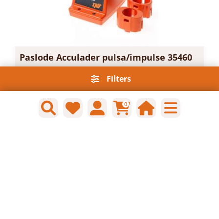
Paslode Acculader pulsa/impulse 35460
Filters
Artikelnummer: 1721273
Voorraad: 1 Op voorraad
Gtin: 3439510354605
0
€ 67,19 incl. BTW
Prijs per 1 stuk
-
+
stuk
Bestel nu!