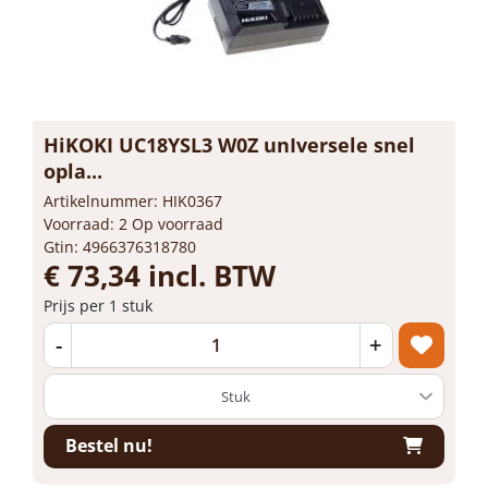
HiKOKI UC18YSL3 W0Z unIversele snel
opla...
Artikelnummer: HIK0367
Voorraad: 2 Op voorraad
Gtin: 4966376318780
€ 73,34 incl. BTW
Prijs per 1 stuk
-
+
Bestel nu!