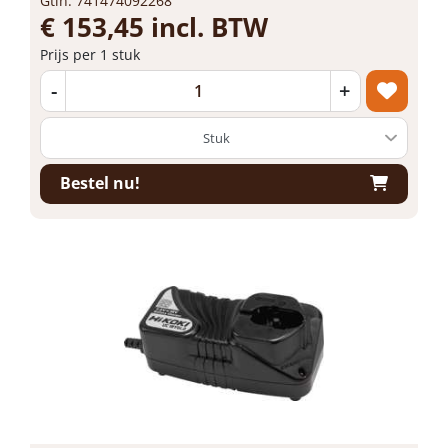
Gtin: 741474092268
€ 153,45 incl. BTW
Prijs per 1 stuk
-
+
Bestel nu!