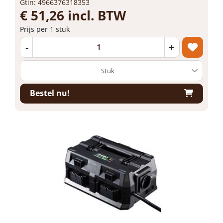
Gtin: 4966376318353
€ 51,26 incl. BTW
Prijs per 1 stuk
-
+
Bestel nu!