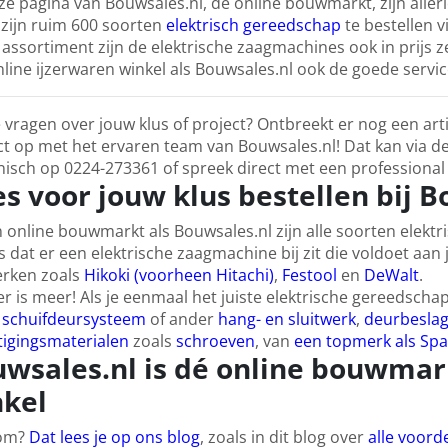
e pagina van Bouwsales.nl, dé online bouwmarkt, zijn allerl
 zijn ruim 600 soorten
elektrisch gereedschap
te bestellen 
assortiment zijn de elektrische zaagmachines ook in prijs ze
line ijzerwaren winkel als Bouwsales.nl ook de goede servi
 vragen over jouw klus of project? Ontbreekt er nog een ar
t op met het ervaren team van Bouwsales.nl! Dat kan via d
nisch op 0224-273361 of spreek direct met een professional 
es voor jouw klus bestellen bij 
n online bouwmarkt als Bouwsales.nl zijn alle soorten elektr
 dat er een elektrische zaagmachine bij zit die voldoet aan
rken zoals
Hikoki (voorheen Hitachi)
,
Festool
en
DeWalt
.
r is meer! Als je eenmaal het juiste elektrische gereedsch
w
schuifdeursysteem
of ander
hang- en sluitwerk
,
deurbesla
tigingsmaterialen
zoals
schroeven
, van
een topmerk als Spa
wsales.nl is dé online bouwmark
kel
om?
Dat lees je op ons blog
, zoals in dit blog over
alle voor