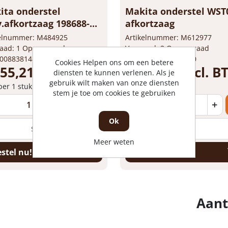
ita onderstel
Makita onderstel WST
.afkortzaag 198688-...
afkortzaag
kelnummer: M484925
Artikelnummer: M612977
aad: 1 Op voorraad
Voorraad: 2 Op voorraad
 0088381488938
Gtin: 0088381567350
Cookies Helpen ons om een betere
155,21 incl. BTW
€ 231,65 incl. 
diensten te kunnen verlenen. Als je
gebruik wilt maken van onze diensten
 per 1 stuk
Prijs per 1 stuk
stem je toe om cookies te gebruiken
+
-
+
Ok
Meer weten
stel nu!
Bestel nu!
Aant