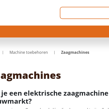
Machine toebehoren
Zaagmachines
aagmachines
 je een elektrische zaagmachine 
uwmarkt?