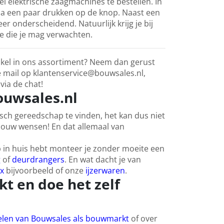
ei elektrische zaagmachines te bestellen. In
via een paar drukken op de knop. Naast een
er onderscheidend. Natuurlijk krijg je bij
ce die je mag verwachten.
tikel in ons assortiment? Neem dan gerust
e mail op klantenservice@bouwsales.nl,
via de chat!
Bouwsales.nl
isch gereedschap te vinden, het kan dus niet
 jouw wensen! En dat allemaal van
ap in huis hebt monteer je zonder moeite een
g
of
deurdrangers
. En wat dacht je van
x
bijvoorbeeld of onze
ijzerwaren
.
t en doe het zelf
delen van Bouwsales als bouwmarkt
of over