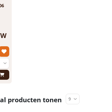
06
BTW
al producten tonen