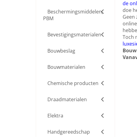
de onl
doe he
Beschermingsmiddelen,
Geen z
PBM
online
hebbe
Bevestigingsmaterialen
Toch n
luxesi
Bouws
Bouwbeslag
Vanav
Bouwmaterialen
Chemische producten
Draadmaterialen
Elektra
Handgereedschap