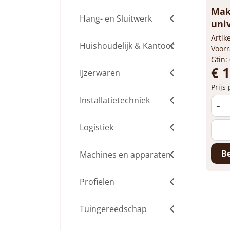
Mak
Hang- en Sluitwerk
univ
Arti
Huishoudelijk & Kantoor
Voorr
Gtin:
€ 
IJzerwaren
Prijs
Installatietechniek
-
Logistiek
Be
Machines en apparaten
Profielen
Tuingereedschap