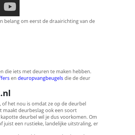
n belang om eerst de draairichting van de
ten die iets met deuren te maken hebben.
fers
en
deuropvangbeugels
die de deur
.nl
 of het nou is omdat ze op de deurbel
it maakt deurbeslag ook een soort
n kapotte deurbel wil je dus voorkomen. Om
uist een rustieke, landelijke uitstraling, er