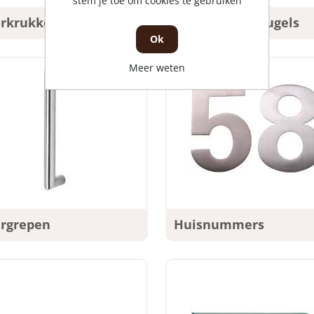
stem je toe om cookies te gebruiken
rkrukken
Deuropvangbeugels
Ok
Meer weten
rgrepen
Huisnummers