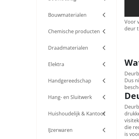
Bouwmaterialen
Voor v
deur t
Chemische producten
Draadmaterialen
Wat
Elektra
Deurbe
Dus ni
Handgereedschap
besch
Deu
Hang- en Sluitwerk
Deurbe
Huishoudelijk & Kantoor
drukk
visite
die re
IJzerwaren
is voo