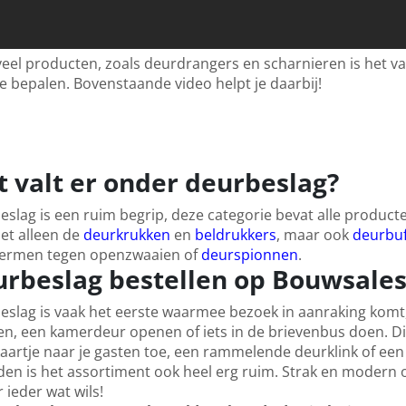
eel producten, zoals deurdrangers en scharnieren is het va
e bepalen. Bovenstaande video helpt je daarbij!
 valt er onder deurbeslag?
slag is een ruim begrip, deze categorie bevat alle produc
et alleen de
deurkrukken
en
beldrukkers
, maar ook
deurbuf
ermen tegen openzwaaien of
deurspionnen
.
rbeslag bestellen op Bouwsales
slag is vaak het eerste waarmee bezoek in aanraking komt,
en, een kamerdeur openen of iets in de brievenbus doen. D
kaartje naar je gasten toe, een rammelende deurklink of ee
den is het assortiment ook heel erg ruim. Strak en modern of j
r ieder wat wils!