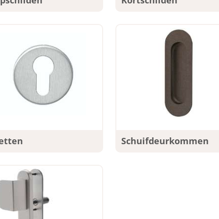
pschilden
Kortschilden
etten
Schuifdeurkommen