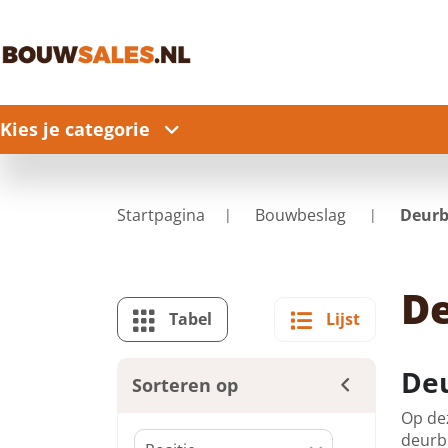
Kies je categorie
Startpagina
Bouwbeslag
Deurb
De
Tabel
Lijst
Deu
Sorteren op
Op dez
deurbe