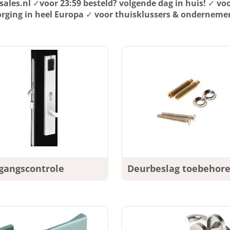
ales.nl
✓
voor 23:59 besteld? volgende dag in huis!
✓
voo
rging in heel Europa
✓
voor thuisklussers & onderneme
gangscontrole
Deurbeslag toebehor