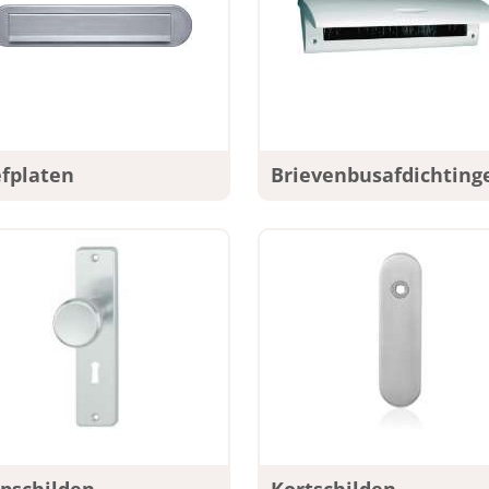
efplaten
Brievenbusafdichting