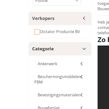
toegan
Bouwsa
Verkopers
Heb je
contac
Dictator Productie BV
telefo
Zo 
Categorie
Ankerwerk
Beschermingsmiddelen,
PBM
Bevestigingsmaterialen
Bouwbeslag