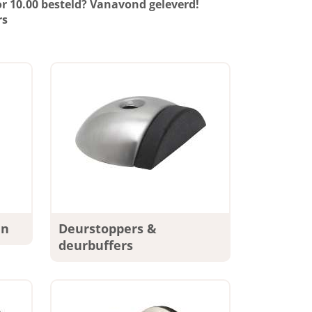
r 10.00 besteld? Vanavond geleverd!
rs
en
Deurstoppers &
deurbuffers