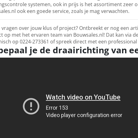
gscontrole systemen, ook in prijs is het assortiment zeer on
les.nl ook een goede service, zoals je mag verwachten.
 vragen over jouw klus of project? Ontbreekt er nog een ar
t op met het ervaren team van Bouwsales.nl! Dat kan via d
nisch op 0224-273361 of spreek direct met een professional 
bepaal je de draairichting van e