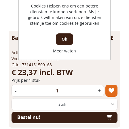
Cookies Helpen ons om een betere
diensten te kunnen verlenen. Als je
gebruik wilt maken van onze diensten
stem je toe om cookies te gebruiken
Bahco spanningzoeker m.clip 8045LVDE
Ok
Meer weten
Artikelnummer: 1620250
Voorraad: 2 Op voorraad
Gtin: 7314151509163
€ 23,37 incl. BTW
Prijs per 1 stuk
-
+
Bestel nu!