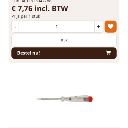
Gtin: 4011923047788
€ 7,76 incl. BTW
Prijs per 1 stuk
-
+
stuk
Bestel nu!