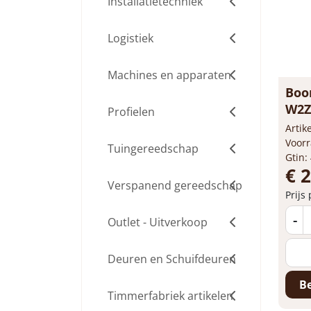
Installatietechniek
Logistiek
Machines en apparaten
Boo
W2Z 
Profielen
Arti
Voorr
Tuingereedschap
Gtin:
€ 
Verspanend gereedschap
Prijs
-
Outlet - Uitverkoop
Deuren en Schuifdeuren
Be
Timmerfabriek artikelen