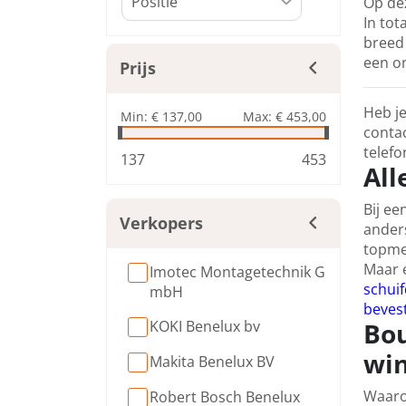
Op dez
In tot
breed 
een on
Prijs
Heb je
Min:
€ 137,00
Max:
€ 453,00
contac
telefo
137
453
All
Bij ee
Verkopers
anders
topme
Maar e
Imotec Montagetechnik G
schui
mbH
beves
Bou
KOKI Benelux bv
win
Makita Benelux BV
Waar
Robert Bosch Benelux