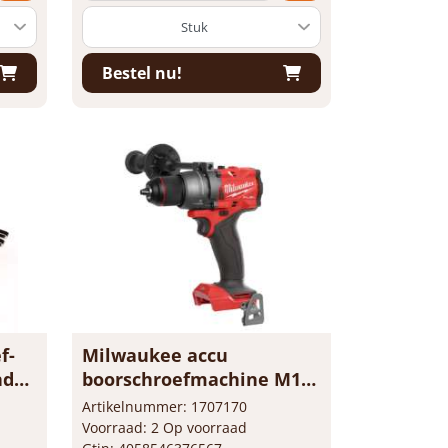
Bestel nu!
f-
Milwaukee accu
nder
boorschroefmachine M18
1X32
FDD3-0X
Artikelnummer: 1707170
Voorraad: 2 Op voorraad