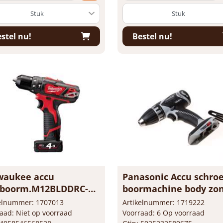
stel nu!
Bestel nu!
waukee accu
Panasonic Accu schroe
gboorm.M12BLDDRC-
boormachine body zo
C
lader en accu's EY744
kelnummer: 1707013
Artikelnummer: 1719222
aad: Niet op voorraad
Voorraad: 6 Op voorraad