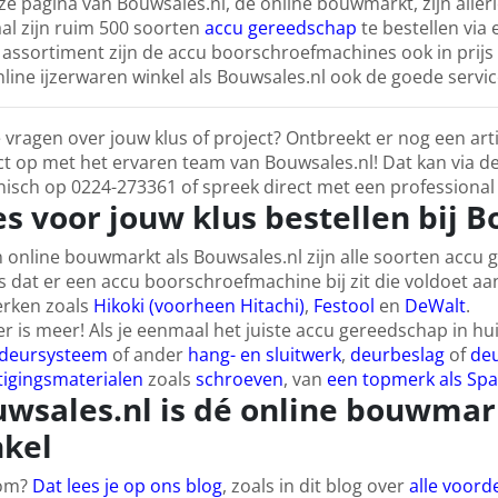
e pagina van Bouwsales.nl, dé online bouwmarkt, zijn aller
aal zijn ruim 500 soorten
accu gereedschap
te bestellen via
assortiment zijn de accu boorschroefmachines ook in prijs z
line ijzerwaren winkel als Bouwsales.nl ook de goede servi
 vragen over jouw klus of project? Ontbreekt er nog een ar
t op met het ervaren team van Bouwsales.nl! Dat kan via d
nisch op 0224-273361 of spreek direct met een professional 
es voor jouw klus bestellen bij 
n online bouwmarkt als Bouwsales.nl zijn alle soorten accu 
 dat er een accu boorschroefmachine bij zit die voldoet aa
rken zoals
Hikoki (voorheen Hitachi)
,
Festool
en
DeWalt
.
r is meer! Als je eenmaal het juiste accu gereedschap in h
fdeursysteem
of ander
hang- en sluitwerk
,
deurbeslag
of
de
tigingsmaterialen
zoals
schroeven
, van
een topmerk als Spa
wsales.nl is dé online bouwmark
kel
om?
Dat lees je op ons blog
, zoals in dit blog over
alle voor