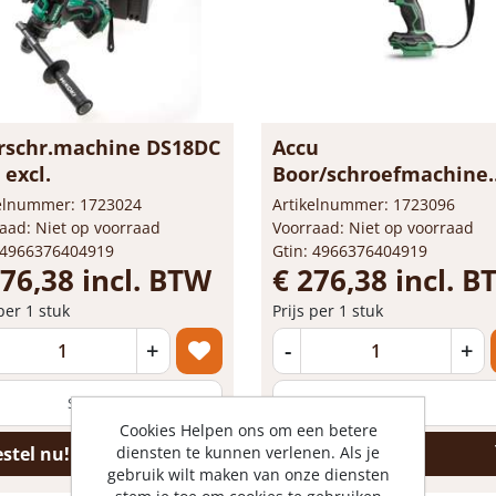
rschr.machine DS18DC
Accu
excl.
Boor/schroefmachine
DS18DCW2Z 18v
kelnummer: 1723024
Artikelnummer: 1723096
aad: Niet op voorraad
Voorraad: Niet op voorraad
 4966376404919
Gtin: 4966376404919
276,38 incl. BTW
€ 276,38 incl. 
 per 1 stuk
Prijs per 1 stuk
+
-
+
Cookies Helpen ons om een betere
stel nu!
Bestel nu!
diensten te kunnen verlenen. Als je
gebruik wilt maken van onze diensten