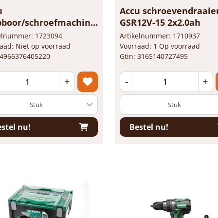
u
Accu schroevendraaie
pboor/schroefmachine
GSR12V-15 2x2.0ah
8DCW2Z 1...
kelnummer: 1723094
Artikelnummer: 1710937
aad: Niet op voorraad
Voorraad: 1 Op voorraad
 4966376405220
Gtin: 3165140727495
+
-
+
stel nu!
Bestel nu!