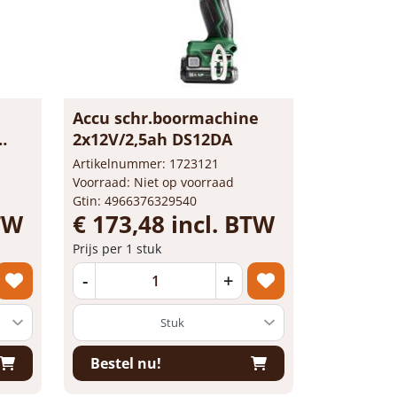
Accu schr.boormachine
2x12V/2,5ah DS12DA
Artikelnummer: 1723121
Voorraad: Niet op voorraad
Gtin: 4966376329540
BTW
€ 173,48 incl. BTW
Prijs per 1 stuk
-
+
Bestel nu!