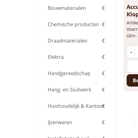
Acc
Bouwmaterialen
Klo
DV1
Arti
Chemische producten
Voorr
Gtin:
Draadmaterialen
-
Elektra
Handgereedschap
Be
Hang- en Sluitwerk
Huishoudelijk & Kantoor
IJzerwaren