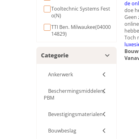
de onl
Tooltechnic Systems Fest
doe he
o(N)
Geen z
online
TTI Ben. Milwaukee(04000
hebbe
14829)
Toch n
luxesi
Bouws
Categorie
Vanav
Ankerwerk
Beschermingsmiddelen,
PBM
Bevestigingsmaterialen
Bouwbeslag