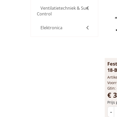
Ventilatietechniek & Sun
Control
Elektronica
Fes
18-B
Arti
Voorr
Gtin:
€ 
Prijs
-