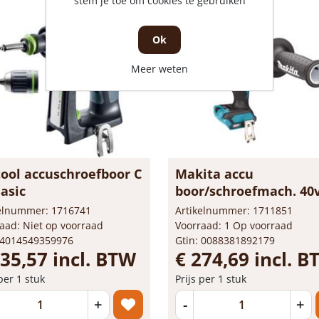
stem je toe om cookies te gebruiken
Ok
Meer weten
tool accuschroefboor C
Makita accu
asic
boor/schroefmach. 40
DF001G...
kelnummer: 1716741
Artikelnummer: 1711851
aad: Niet op voorraad
Voorraad: 1 Op voorraad
 4014549359976
Gtin: 0088381892179
335,57 incl. BTW
€ 274,69 incl. 
 per 1 stuk
Prijs per 1 stuk
+
-
+