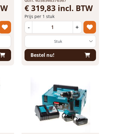
Gtin: 4058546376567
BTW
€ 319,83 incl. BTW
Prijs per 1 stuk
-
+
Bestel nu!