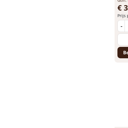
Gtin:
€ 
Prijs
-
Be