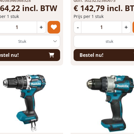
 4058546568528
Gtin: 5025232580675
364,22 incl. BTW
€ 142,79 incl. 
 per 1 stuk
Prijs per 1 stuk
+
-
+
stuk
stel nu!
Bestel nu!