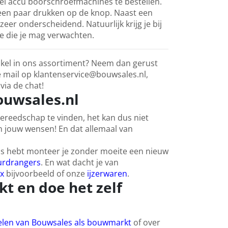
lei accu boorschroefmachines te bestellen.
 een paar drukken op de knop. Naast een
eer onderscheidend. Natuurlijk krijg je bij
ce die je mag verwachten.
tikel in ons assortiment? Neem dan gerust
e mail op klantenservice@bouwsales.nl,
via de chat!
Bouwsales.nl
gereedschap te vinden, het kan dus niet
n jouw wensen! En dat allemaal van
uis hebt monteer je zonder moeite een nieuw
urdrangers
. En wat dacht je van
x
bijvoorbeeld of onze
ijzerwaren
.
t en doe het zelf
delen van Bouwsales als bouwmarkt
of over