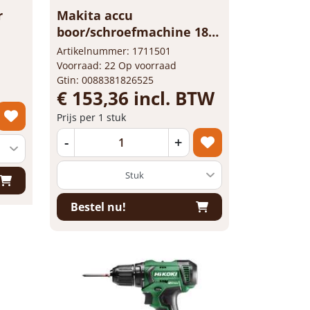
r
Makita accu
boor/schroefmachine 18v
DDF4...
Artikelnummer: 1711501
Voorraad: 22 Op voorraad
Gtin: 0088381826525
€ 153,36 incl. BTW
Prijs per 1 stuk
-
+
Bestel nu!