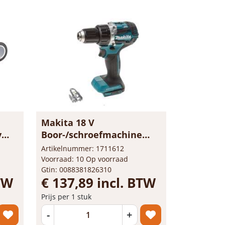
Makita 18 V
v
Boor-/schroefmachine
DDF484Z...
Artikelnummer: 1711612
Voorraad: 10 Op voorraad
Gtin: 0088381826310
BTW
€ 137,89 incl. BTW
Prijs per 1 stuk
-
+