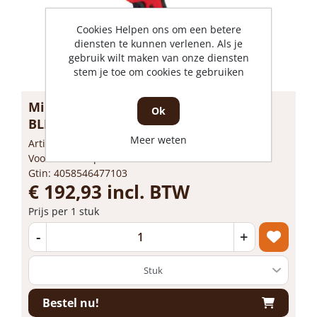
Cookies Helpen ons om een betere
diensten te kunnen verlenen. Als je
gebruik wilt maken van onze diensten
stem je toe om cookies te gebruiken
Milwaukee accu slagschroef. M18
Ok
BLIDRC-0
Meer weten
Artikelnummer: 1707160
Voorraad: 4 Op voorraad
Gtin: 4058546477103
€ 192,93 incl. BTW
Prijs per 1 stuk
-
+
Bestel nu!