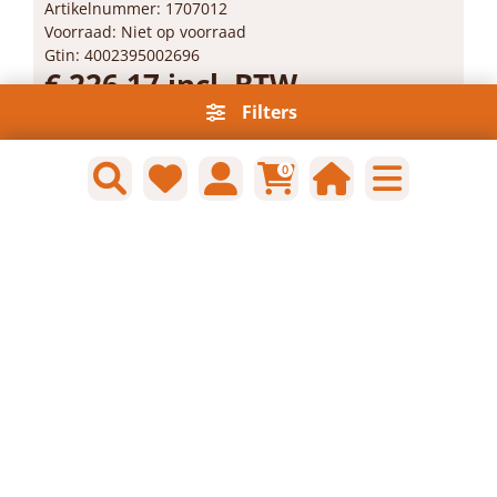
Artikelnummer: 1707012
Voorraad: Niet op voorraad
Gtin: 4002395002696
€ 226,17 incl. BTW
Filters
Prijs per 1 stuk
-
+
0
Bestel nu!