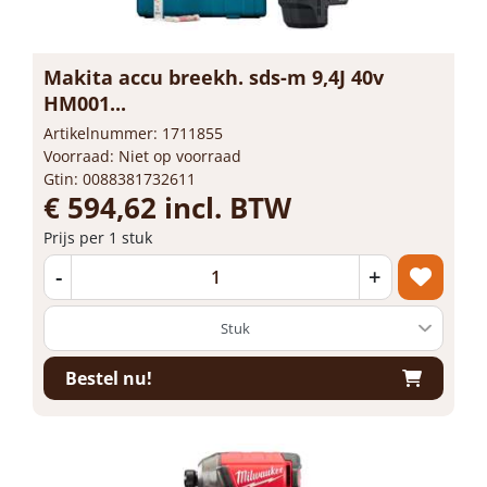
Makita accu breekh. sds-m 9,4J 40v
HM001...
Artikelnummer: 1711855
Voorraad: Niet op voorraad
Gtin: 0088381732611
€ 594,62 incl. BTW
Prijs per 1 stuk
-
+
Bestel nu!