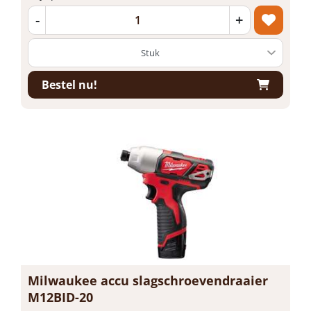
-
+
Bestel nu!
Milwaukee accu slagschroevendraaier
M12BID-20