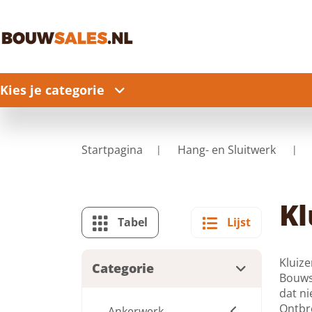
Kies je categorie
Startpagina
Hang- en Sluitwerk
Kl
Tabel
Lijst
Kluize
Categorie
Bouwsa
dat ni
Ontbre
Ankerwerk