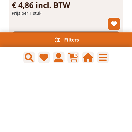
SP640 DrR 2+4
Artikelnummer: BU01775
Voorraad: Niet op voorraad
Gtin: 8719162079817
€ 4,86 incl. BTW
Filters
Prijs per 1 stuk
-
+
0
Bestel nu!