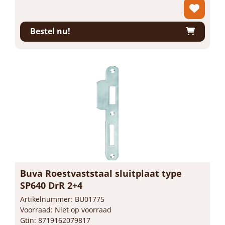
Prijs per 1 stuk
-
+
Bestel nu!
Buva Roestvaststaal sluitplaat type