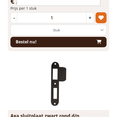
€ 3,41 incl. BTW
Prijs per 1 stuk
-
+
Bestel nu!
Axa sluitplaat zwart rond d/n