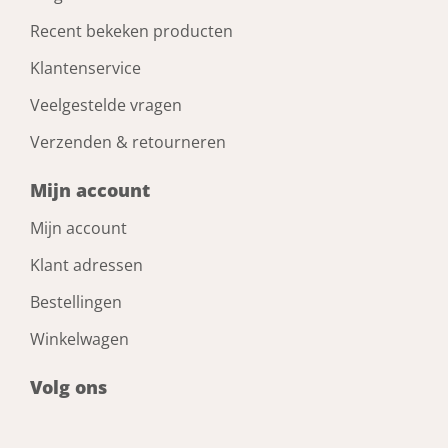
Bestel nu!
Mennekes Inbouw contactdoos tbv
verdeelblok
Artikelnummer: 1829512
Voorraad: Niet op voorraad
Gtin: 4015394201168
€ 9,49 incl. BTW