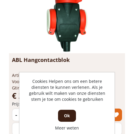
ABL Hangcontactblok
Artikelnummer: 1829250
Cookies Helpen ons om een betere
Voorraad: 8 Op voorraad
diensten te kunnen verlenen. Als je
Gtin: 8712008092674
€ 24,44 incl. BTW
gebruik wilt maken van onze diensten
stem je toe om cookies te gebruiken
Prijs per 1 stuk
-
+
Ok
Meer weten
stuk