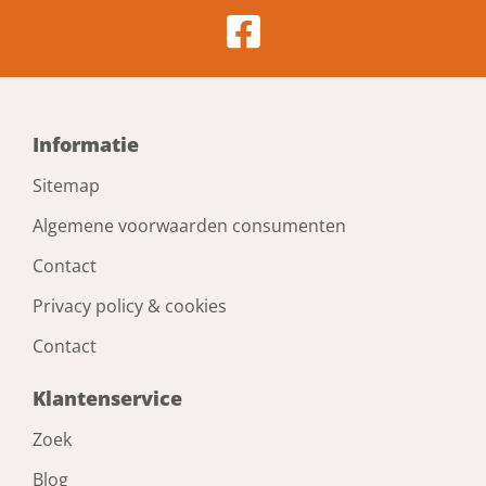
Kelfort verlengsnoer verdeelblok 3-w
rubber H07RN-F 3 x 1.5mm² 5 meter
Artikelnummer: 1524031
Voorraad: 2 Op voorraad
Gtin: 8714678028311
€ 33,53 incl. BTW
Prijs per 1 stuk