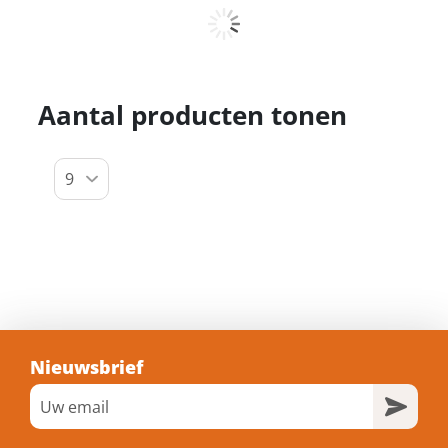
Kelfort verdeeldoos nylon 3x2.5 10m 3d
Artikelnummer: 1524039
Voorraad: 2 Op voorraad
Gtin: 8714678030062
€ 66,89 incl. BTW
Prijs per 1 stuk
Bestel nu!