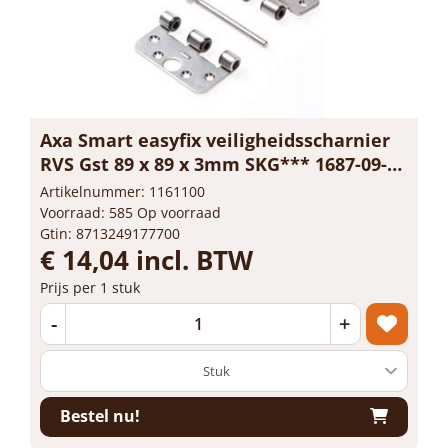
Axa Smart easyfix veiligheidsscharnier
RVS Gst 89 x 89 x 3mm SKG*** 1687-09-
83/7V
Artikelnummer: 1161100
Voorraad: 585 Op voorraad
Gtin: 8713249177700
€ 14,04 incl. BTW
Prijs per 1 stuk
-
+
Bestel nu!