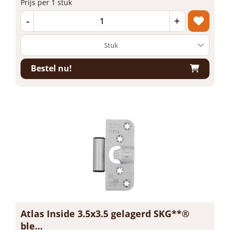
Prijs per 1 stuk
-
+
Bestel nu!
Atlas Inside 3.5x3.5 gelagerd SKG**®
ble...