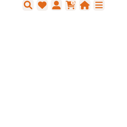
Gtin: 8713249109794
0
€ 4,62 incl. BTW
Prijs per 1 stuk
-
+
Bestel nu!