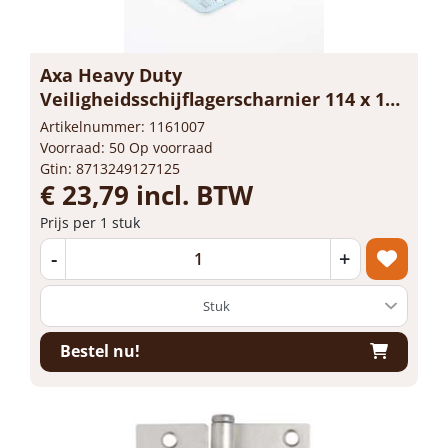
Axa Heavy Duty
Veiligheidsschijflagerscharnier 114 x 150
x 3mm topcoat gegalvaniseerd SKG***
Artikelnummer: 1161007
1847-15-23/V
Voorraad: 50 Op voorraad
Gtin: 8713249127125
€ 23,79 incl. BTW
Prijs per 1 stuk
-
+
Bestel nu!