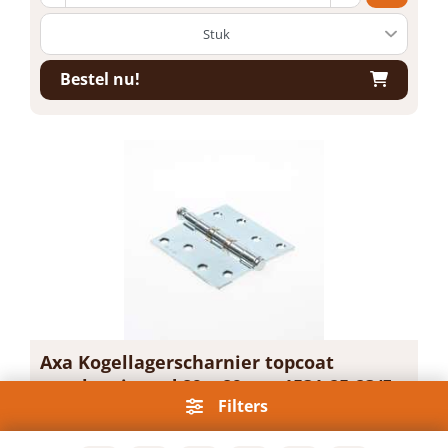
Bestel nu!
Axa Kogellagerscharnier topcoat
gegalvaniseerd 89 x 89mm 1531-25-23/E
Filters
Artikelnummer: 1162809
Voorraad: 7 Op voorraad