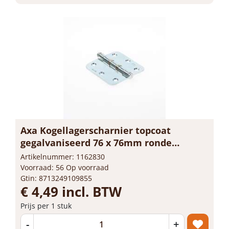
Axa Kogellagerscharnier topcoat
gegalvaniseerd 76 x 76mm ronde
hoeken 1533-24-23/E
Artikelnummer: 1162830
Voorraad: 56 Op voorraad
Gtin: 8713249109855
€ 4,49 incl. BTW
Prijs per 1 stuk
-
+