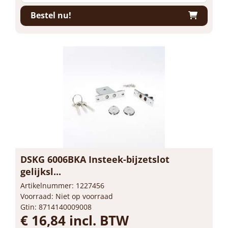
Bestel nu!
DSKG 6006BKA Insteek-bijzetslot
gelijksl...
Artikelnummer: 1227456
Voorraad: Niet op voorraad
Gtin: 8714140009008
€ 16,84 incl. BTW