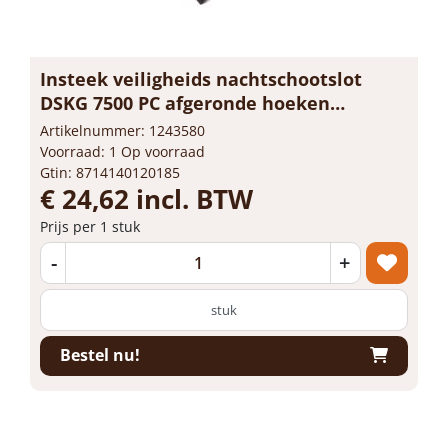
Insteek veiligheids nachtschootslot
DSKG 7500 PC afgeronde hoeken
0160.299.7750
Artikelnummer: 1243580
Voorraad: 1 Op voorraad
Gtin: 8714140120185
€ 24,62 incl. BTW
Prijs per 1 stuk
-
+
stuk
Bestel nu!