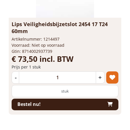
Lips Veiligheidsbijzetslot 2454 17 T24
60mm
Artikelnummer: 1214497
Voorraad: Niet op voorraad
Gtin: 8714002937739
€ 73,50 incl. BTW
Prijs per 1 stuk
-
+
stuk
Bestel nu!