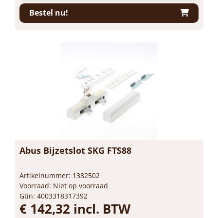
Bestel nu!
Abus Bijzetslot SKG FTS88
Artikelnummer: 1382502
Voorraad: Niet op voorraad
Gtin: 4003318317392
€ 142,32 incl. BTW