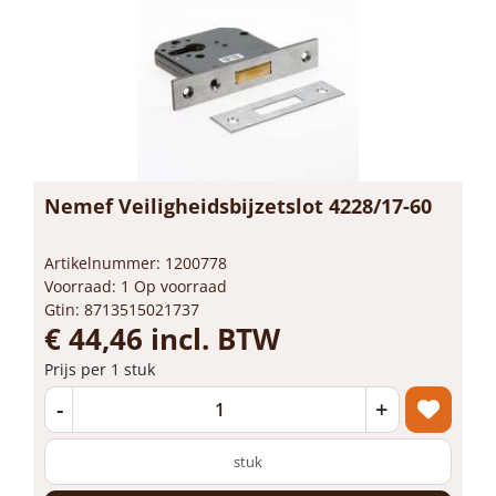
Nemef Veiligheidsbijzetslot 4228/17-60
Artikelnummer: 1200778
Voorraad: 1 Op voorraad
Gtin: 8713515021737
€ 44,46 incl. BTW
Prijs per 1 stuk
-
+
stuk