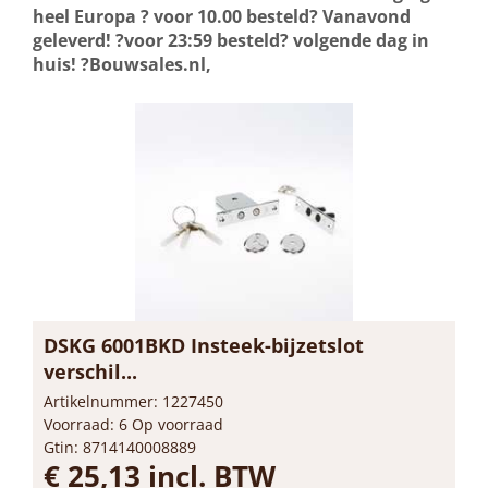
heel Europa
?
voor 10.00 besteld? Vanavond
geleverd!
?
voor 23:59 besteld? volgende dag in
huis!
?
Bouwsales.nl,
DSKG 6001BKD Insteek-bijzetslot
verschil...
Artikelnummer: 1227450
Voorraad: 6 Op voorraad
Gtin: 8714140008889
€ 25,13 incl. BTW