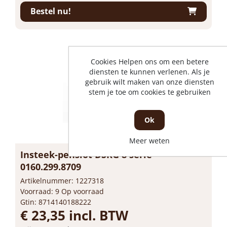
Bestel nu!
Cookies Helpen ons om een betere
diensten te kunnen verlenen. Als je
gebruik wilt maken van onze diensten
stem je toe om cookies te gebruiken
Ok
Meer weten
Insteek-penslot DSKG 8 serie
0160.299.8709
Artikelnummer: 1227318
Voorraad: 9 Op voorraad
Gtin: 8714140188222
€ 23,35 incl. BTW