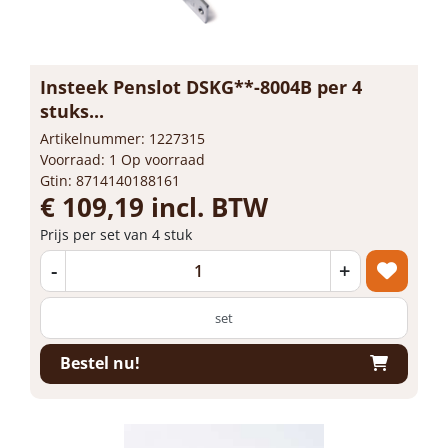
Insteek Penslot DSKG**-8004B per 4
stuks...
Artikelnummer: 1227315
Voorraad: 1 Op voorraad
Gtin: 8714140188161
€ 109,19 incl. BTW
Prijs per set van 4 stuk
-
+
set
Bestel nu!