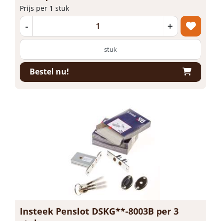
Prijs per 1 stuk
-
+
stuk
Bestel nu!
Insteek Penslot DSKG**-8003B per 3