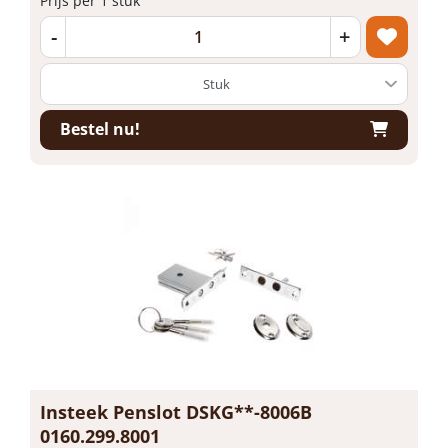
Prijs per 1 stuk
-
+
Bestel nu!
Insteek Penslot DSKG**-8006B
0160.299.8001