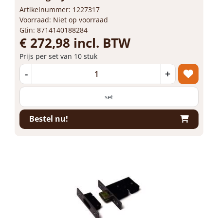
Artikelnummer: 1227317
Voorraad: Niet op voorraad
Gtin: 8714140188284
€ 272,98 incl. BTW
Prijs per set van 10 stuk
-
+
set
Bestel nu!