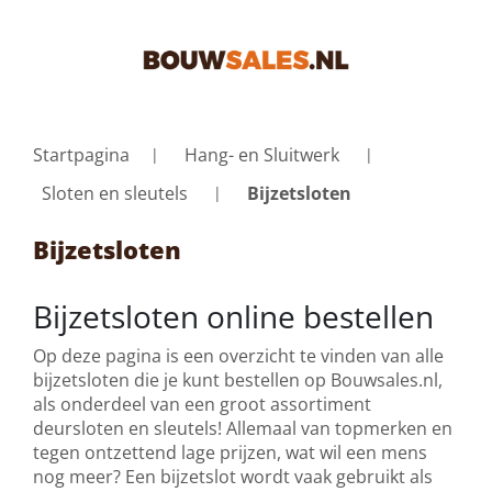
Startpagina
Hang- en Sluitwerk
Sloten en sleutels
Bijzetsloten
Bijzetsloten
Bijzetsloten online bestellen
Op deze pagina is een overzicht te vinden van alle
bijzetsloten die je kunt bestellen op Bouwsales.nl,
als onderdeel van een groot assortiment
deursloten en sleutels
! Allemaal van
topmerken
en
tegen ontzettend lage prijzen, wat wil een mens
nog meer? Een bijzetslot wordt vaak gebruikt als