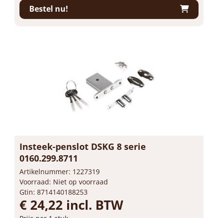
Bestel nu!
Insteek-penslot DSKG 8 serie
0160.299.8711
Artikelnummer: 1227319
Voorraad: Niet op voorraad
Gtin: 8714140188253
€ 24,22 incl. BTW