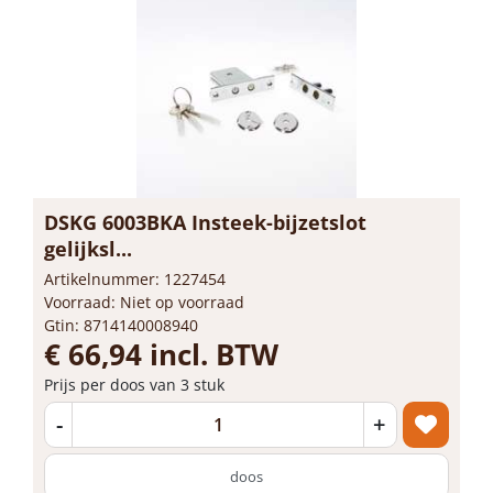
DSKG 6003BKA Insteek-bijzetslot
gelijksl...
Artikelnummer: 1227454
Voorraad: Niet op voorraad
Gtin: 8714140008940
€ 66,94 incl. BTW
Prijs per doos van 3 stuk
-
+
doos