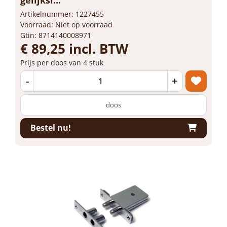
Artikelnummer: 1227455
Voorraad: Niet op voorraad
Gtin: 8714140008971
€ 89,25 incl. BTW
Prijs per doos van 4 stuk
-
+
doos
Bestel nu!