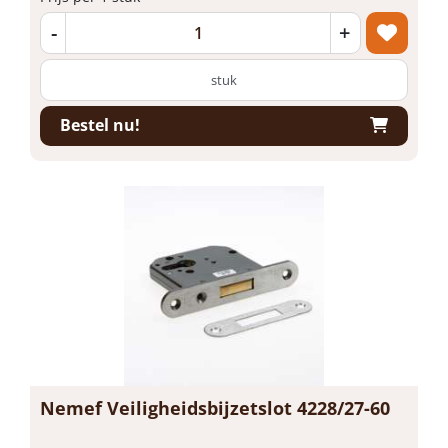
-
+
stuk
Bestel nu!
Nemef Veiligheidsbijzetslot 4228/27-60