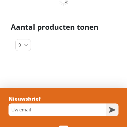
Kelfort bouw/ventilatorkachel 9.0kw
400v
Artikelnummer: 1514806
Voorraad: Niet op voorraad
Gtin: 8714678216299
€ 129,20 incl. BTW
Prijs per 1 stuk
Bestel nu!