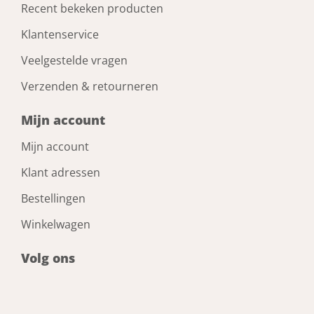
Bestel nu!
Wandconvector 2000W kl.II wk2000220t
Artikelnummer: 1727162
Voorraad: Niet op voorraad
Gtin: 542500131532
€ 47,88 incl. BTW