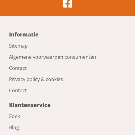
Kelfort bouw/ventilatorkachel 3.0kw
240v
Artikelnummer: 1514804
Voorraad: 6 Op voorraad
Gtin: 8714678216275
€ 56,24 incl. BTW
Prijs per 1 stuk