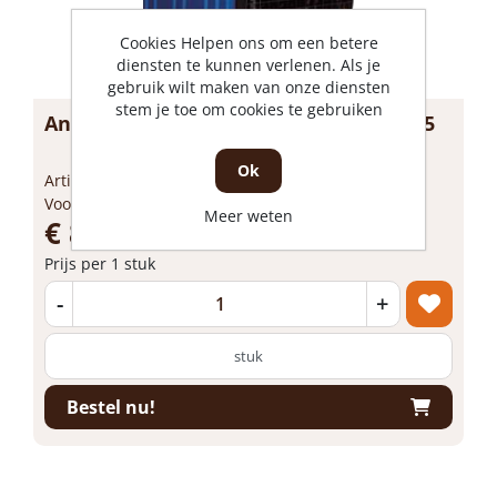
Cookies Helpen ons om een betere
diensten te kunnen verlenen. Als je
gebruik wilt maken van onze diensten
stem je toe om cookies te gebruiken
Andrews Elektroheater 380V DE65 DE65
Ok
Artikelnummer: 1726950
Voorraad: Niet op voorraad
Meer weten
€ 884,74 incl. BTW
Prijs per 1 stuk
-
+
stuk
Bestel nu!