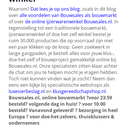
Waarom?
Dat lees je op ons blog
, zoals in dit blog
over
alle voordelen van Bouwsales als bouwmarkt
of over
de online ijzerwarenwinkel Bouwsales.nl
. In
tegenstelling tot een traditionele bouwmarkt,
ijzerwarenwinkel of doe het zelf winkel bestel je
ruim 30.000 producten die op voorraad zijn met
een paar klikken op de knop. Geen zoekwerk in
lange gangpaden, je bestelt alles voor jouw klus-,
doe-het-zelf of bouwproject gemakkelijk online bij
Bouwsales.nl. Onze specialisten zitten klaar achter
de chat om jou te helpen mocht je vragen hebben.
Toch niet kunnen vinden wat je zocht? Neem dan
eens een kijkje bij specialistische webshops als
luxesierbeslag.nl
en
klusgereedschapshop.nl
.
Bouwsales.nl, online bouwmarkt
?
voor 23:59
besteld? volgende dag in huis!
?
voor 10.00
besteld? Vanavond geleverd!
?
bezorging in heel
Europa
?
voor doe-het-zelvers, thuisklussers &
ondernemers