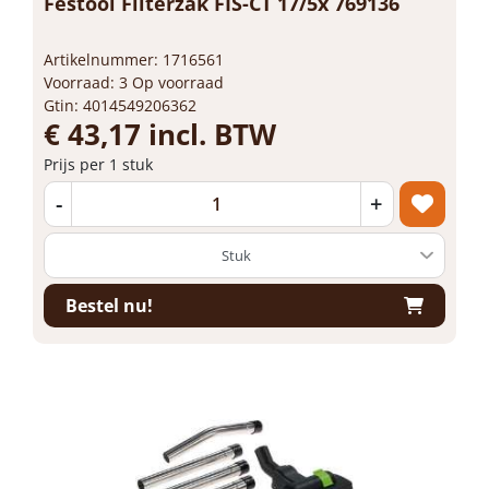
Festool Filterzak FIS-CT 17/5x 769136
Artikelnummer: 1716561
Voorraad: 3 Op voorraad
Gtin: 4014549206362
€ 43,17 incl. BTW
Prijs per 1 stuk
-
+
Bestel nu!