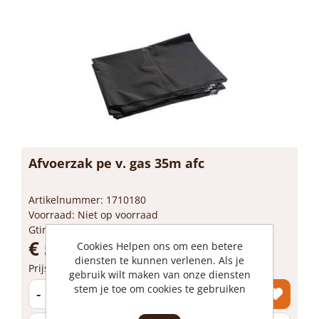
Afvoerzak pe v. gas 35m afc
Artikelnummer: 1710180
Voorraad: Niet op voorraad
Gtin: 3165140744850
€ 59,60 incl. BTW
Cookies Helpen ons om een betere
diensten te kunnen verlenen. Als je
Prijs per 1 stuk
gebruik wilt maken van onze diensten
stem je toe om cookies te gebruiken
-
+