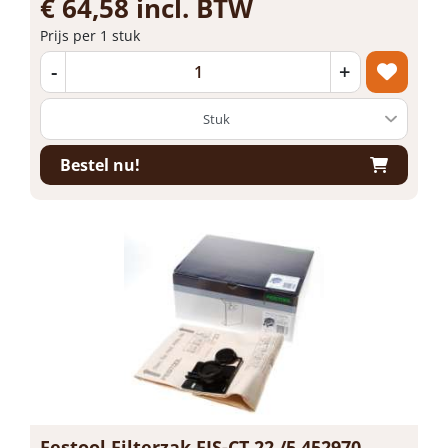
€ 64,58 incl. BTW
Prijs per 1 stuk
-
+
Bestel nu!
Festool Filterzak FIS-CT 22 /5 452970