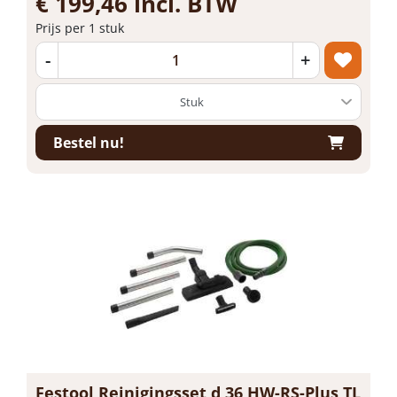
€ 199,46 incl. BTW
Prijs per 1 stuk
-
+
Bestel nu!
Festool Reinigingsset d 36 HW-RS-Plus TL