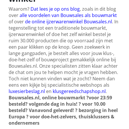
Waarom?
Dat lees je op ons blog
, zoals in dit blog
over
alle voordelen van Bouwsales als bouwmarkt
of over
de online ijzerwarenwinkel Bouwsales.nl
. In
tegenstelling tot een traditionele bouwmarkt,
ijzerwarenwinkel of doe het zelf winkel bestel je
ruim 30.000 producten die op voorraad zijn met
een paar klikken op de knop. Geen zoekwerk in
lange gangpaden, je bestelt alles voor jouw klus-,
doe-het-zelf of bouwproject gemakkelijk online bij
Bouwsales.nl. Onze specialisten zitten klaar achter
de chat om jou te helpen mocht je vragen hebben.
Toch niet kunnen vinden wat je zocht? Neem dan
eens een kijkje bij specialistische webshops als
luxesierbeslag.nl
en
klusgereedschapshop.nl
.
Bouwsales.nl, online bouwmarkt
?
voor 23:59
besteld? volgende dag in huis!
?
voor 10.00
besteld? Vanavond geleverd!
?
bezorging in heel
Europa
?
voor doe-het-zelvers, thuisklussers &
ondernemers