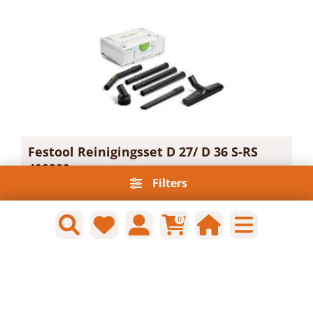
Festool Reinigingsset D 27/ D 36 S-RS
492389
Filters
Artikelnummer: 1716437
Voorraad: 1 Op voorraad
Gtin: 4014549402405
0
€ 103,15 incl. BTW
Prijs per 1 stuk
-
+