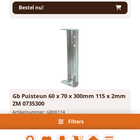
Bestel nu!
Gb Puisteun 60 x 70 x 300mm 115 x 2mm
ZM 0735300
Artikelnummer: GB00174
Voorraad: Niet op voorraad
Filters
Gtin: 8714318059002
€ 193,48 incl. BTW
0