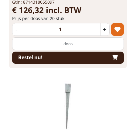
Gtin: 8714318055097
€ 126,32 incl. BTW
Prijs per doos van 20 stuk
-
+
doos
Bestel nu!