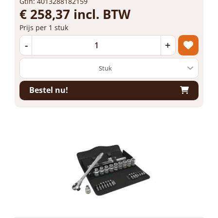
Gtin: 4013288182159
€ 258,37 incl. BTW
Prijs per 1 stuk
-
+
Bestel nu!