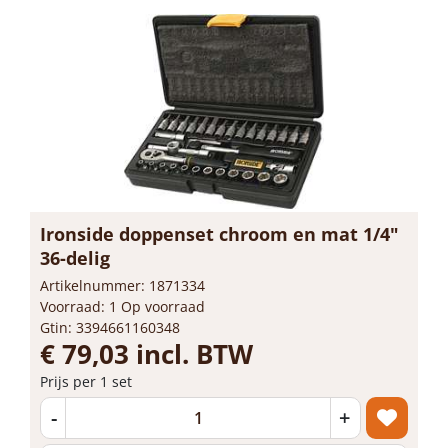
Ironside doppenset chroom en mat 1/4"
36-delig
Artikelnummer: 1871334
Voorraad: 1 Op voorraad
Gtin: 3394661160348
€ 79,03 incl. BTW
Prijs per 1 set
-
+