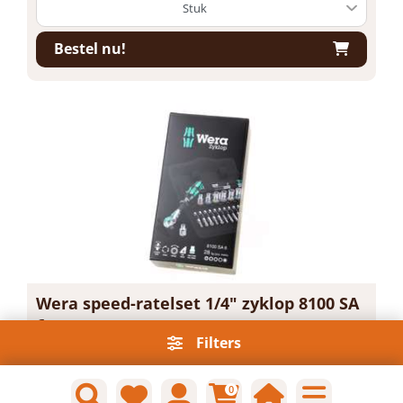
Bestel nu!
Wera speed-ratelset 1/4" zyklop 8100 SA
6
Filters
Artikelnummer: 1609498
Voorraad: 1 Op voorraad
Gtin: 4013288174000
0