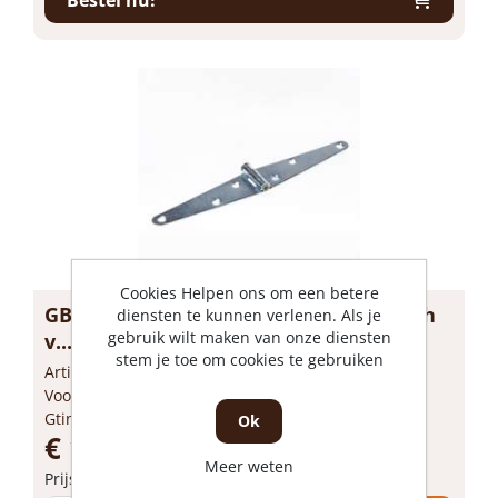
Bestel nu!
Cookies Helpen ons om een betere
GB Staartheng (Barcode) elektrolytisch
diensten te kunnen verlenen. Als je
gebruik wilt maken van onze diensten
v...
stem je toe om cookies te gebruiken
Artikelnummer: 1170493
Voorraad: 23 Op voorraad
Gtin: 8714318007980
Ok
€ 1,61 incl. BTW
Meer weten
Prijs per 1 stuk