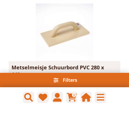
Metselmeisje Schuurbord PVC 280 x
140mm
Filters
Artikelnummer: 1626767
Voorraad: 2 Op voorraad
Gtin: 8715629164317
0
€ 8,17 incl. BTW
Prijs per 1 stuk
-
+