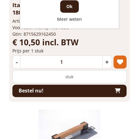
Italia Schuurbord kunststof 270 x
Ok
180mm
Meer weten
Artikelnummer: 1638555
Voorraad: Niet op voorraad
Gtin: 8715629162450
€ 10,50 incl. BTW
Prijs per 1 stuk
-
+
stuk
Bestel nu!