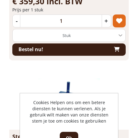
€ 359,30 incl. BTW
Prijs per 1 stuk
-
+
Bestel nu!
Cookies Helpen ons om een betere
diensten te kunnen verlenen. Als je
gebruik wilt maken van onze diensten
stem je toe om cookies te gebruiken
Stenenknipper 150 x 80 x 250/2 6
Ok