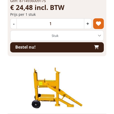
Gtin: 8714936009175
€ 24,48 incl. BTW
Prijs per 1 stuk
-
+
Bestel nu!