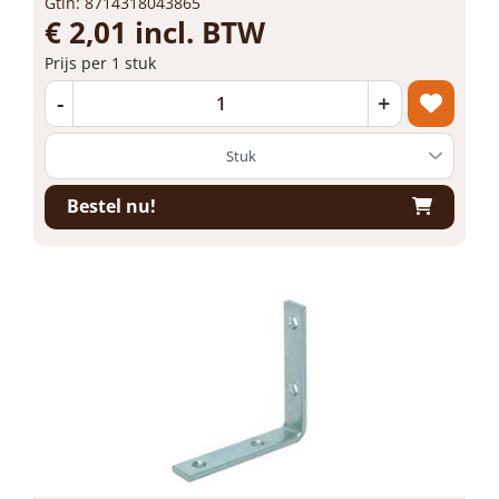
Gtin: 8714318043865
€ 2,01 incl. BTW
Prijs per 1 stuk
-
+
Bestel nu!