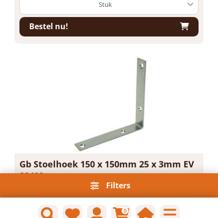
Bestel nu!
Gb Stoelhoek 150 x 150mm 25 x 3mm EV
82409
Filters
Artikelnummer: GB01929
Voorraad: Niet op voorraad
Gtin: 8714318043827
0