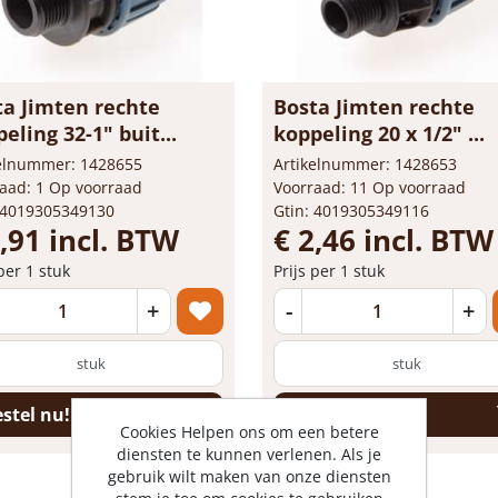
ta Jimten rechte
Bosta Jimten rechte
eling 32-1" buit...
koppeling 20 x 1/2" ...
kelnummer: 1428655
Artikelnummer: 1428653
aad: 1 Op voorraad
Voorraad: 11 Op voorraad
 4019305349130
Gtin: 4019305349116
,91 incl. BTW
€ 2,46 incl. BTW
 per 1 stuk
Prijs per 1 stuk
+
-
+
stuk
stuk
stel nu!
Bestel nu!
Cookies Helpen ons om een betere
diensten te kunnen verlenen. Als je
gebruik wilt maken van onze diensten