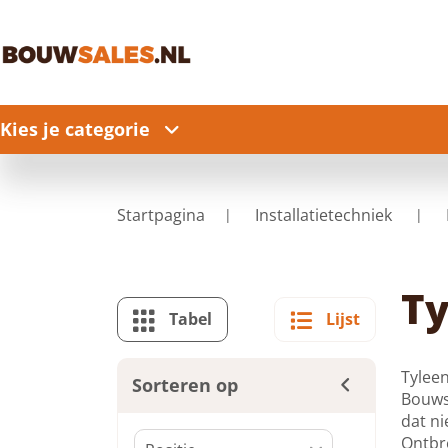
Kies je categorie
Startpagina
Installatietechniek
Ty
Tabel
Lijst
Tyleen
Sorteren op
Bouwsa
dat ni
Ontbre