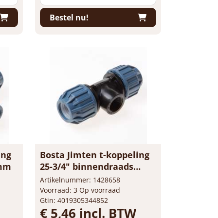
Bestel nu!
ing
Bosta Jimten t-koppeling
6mm
25-3/4" binnendraads
25mm
Artikelnummer: 1428658
Voorraad: 3 Op voorraad
Gtin: 4019305344852
€ 5,46 incl. BTW