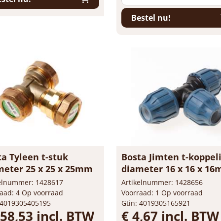
Bestel nu!
a Tyleen t-stuk
Bosta Jimten t-koppel
meter 25 x 25 x 25mm
diameter 16 x 16 x 1
kelnummer: 1428617
Artikelnummer: 1428656
aad: 4 Op voorraad
Voorraad: 1 Op voorraad
 4019305405195
Gtin: 4019305165921
158,53 incl. BTW
€ 4,67 incl. BTW