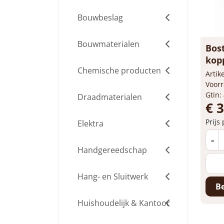
Bouwbeslag
Bouwmaterialen
Bos
kopp
Chemische producten
Arti
Voorr
Gtin:
Draadmaterialen
€ 3
Prijs
Elektra
-
Handgereedschap
Hang- en Sluitwerk
Be
Huishoudelijk & Kantoor