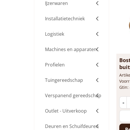
IJzerwaren
Installatietechniek
Logistiek
Machines en apparaten
Bos
Profielen
bui
Arti
Tuingereedschap
Voorr
Gtin:
Verspanend gereedschap
-
Outlet - Uitverkoop
Deuren en Schuifdeuren
Be