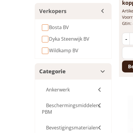
kopp
Verkopers
Arti
Voorr
Gtin:
Bosta BV
-
Dyka Steenwijk BV
Wildkamp BV
Be
Categorie
Ankerwerk
Beschermingsmiddelen,
PBM
Bevestigingsmaterialen