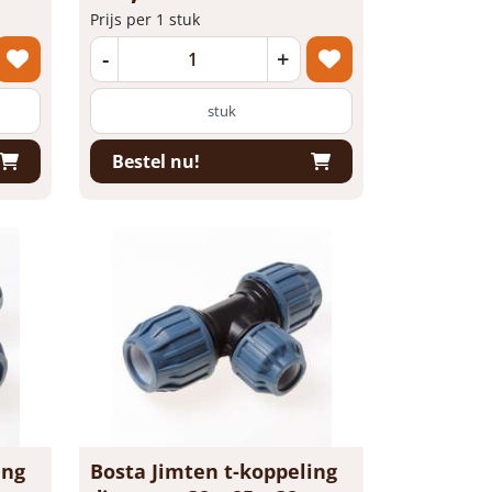
Prijs per 1 stuk
-
+
stuk
Bestel nu!
ing
Bosta Jimten t-koppeling