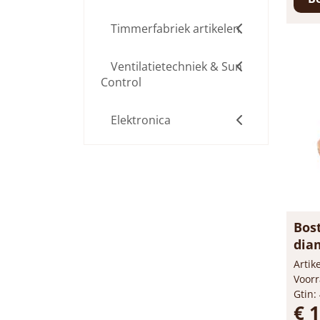
Timmerfabriek artikelen
Ventilatietechniek & Sun
Control
Elektronica
Bost
dia
Arti
Voorr
Gtin:
€ 