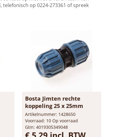
l
, telefonisch op 0224-273361 of spreek
Bosta Jimten rechte
koppeling 25 x 25mm
Artikelnummer: 1428650
Voorraad: 10 Op voorraad
Gtin: 4019305349048
€ 5,29 incl. BTW