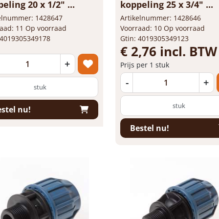
eling 20 x 1/2" ...
koppeling 25 x 3/4" ...
kelnummer: 1428647
Artikelnummer: 1428646
aad: 11 Op voorraad
Voorraad: 10 Op voorraad
 4019305349178
Gtin: 4019305349123
€ 2,76 incl. BTW
+
Prijs per 1 stuk
-
+
stuk
stuk
stel nu!
Bestel nu!