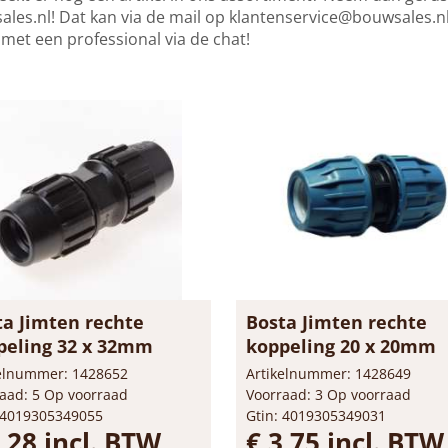
les.nl! Dat kan via de mail op
klantenservice@bouwsales.n
 met een professional via de chat!
ta Jimten rechte
Bosta Jimten rechte
peling 32 x 32mm
koppeling 20 x 20mm
kelnummer: 1428652
Artikelnummer: 1428649
aad: 5 Op voorraad
Voorraad: 3 Op voorraad
 4019305349055
Gtin: 4019305349031
,28 incl. BTW
€ 3,75 incl. BTW