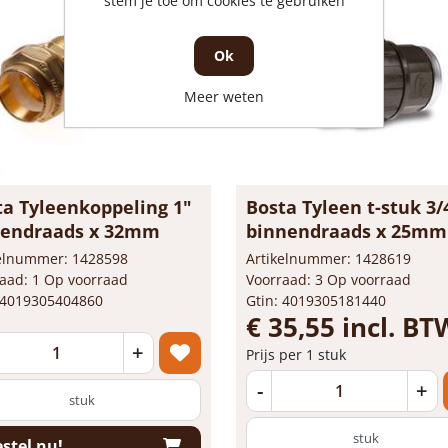
stem je toe om cookies te gebruiken
Ok
Meer weten
ta Tyleenkoppeling 1"
Bosta Tyleen t-stuk 3/
tendraads x 32mm
binnendraads x 25mm
kelnummer: 1428598
Artikelnummer: 1428619
aad: 1 Op voorraad
Voorraad: 3 Op voorraad
 4019305404860
Gtin: 4019305181440
€ 35,55 incl. BT
+
Prijs per 1 stuk
-
+
stuk
stuk
stel nu!