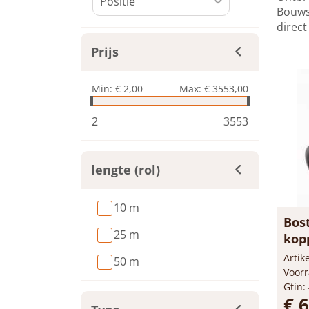
Bouwsa
direct
Prijs
Min:
€ 2,00
Max:
€ 3553,00
2
3553
lengte (rol)
10 m
Bos
25 m
kop
Arti
50 m
Voorr
Gtin:
€ 6