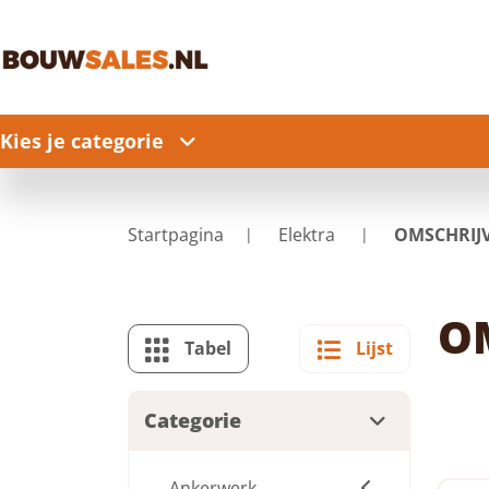
Kies je categorie
Startpagina
Elektra
OMSCHRIJV
O
Tabel
Lijst
Categorie
Ankerwerk