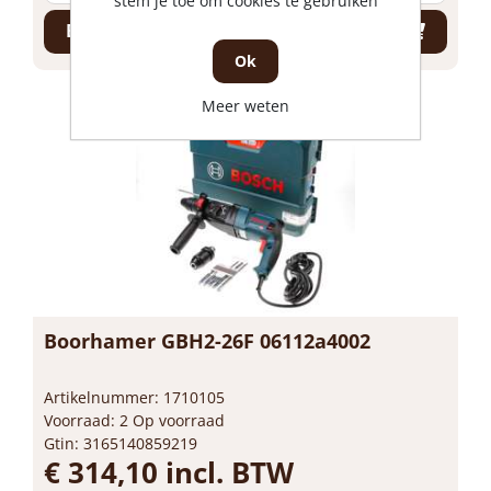
stem je toe om cookies te gebruiken
Bestel nu!
Ok
Meer weten
Boorhamer GBH2-26F 06112a4002
Artikelnummer: 1710105
Voorraad: 2 Op voorraad
Gtin: 3165140859219
€ 314,10 incl. BTW