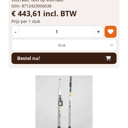
Gtin: 8712423006638
€ 443,61 incl. BTW
Prijs per 1 stuk
-
+
Bestel nu!