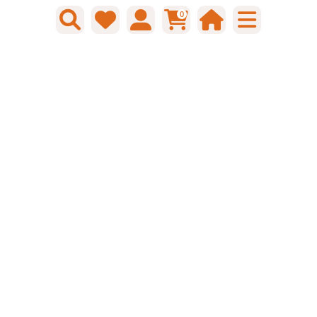
Gtin: 8712423006829
0
€ 85,37 incl. BTW
Prijs per 1 stuk
-
+
Bestel nu!