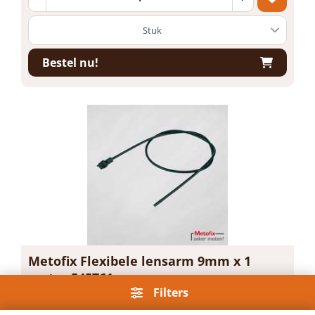
Bestel nu!
Metofix Flexibele lensarm 9mm x 1
meter 545761
Filters
Artikelnummer: E360085
Voorraad: Niet op voorraad