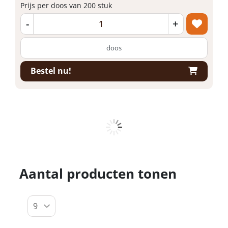
Prijs per doos van 200 stuk
-
+
doos
Bestel nu!
Gb Schroefoog houtdraad 16 x 6mm
diameter 2.65mm EPW 80010179