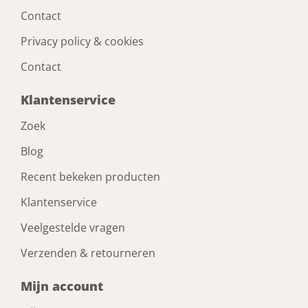
Gb Schroefoog houtdraad 12mm x 6mm
diameter 2.8mm VM 80010150
Artikelnummer: GB01493
Voorraad: Niet op voorraad
Gtin: 8714318010942
€ 26,62 incl. BTW
Prijs per doos van 200 stuk
Bestel nu!