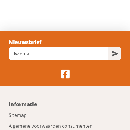
Artikelnummer: GB01502
Voorraad: Niet op voorraad
Gtin: 8714318011062
€ 33,88 incl. BTW
Prijs per doos van 100 stuk
Bestel nu!