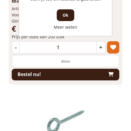
diamete...
Artikelnummer: GB01491
Voorraad: Niet op voorraad
Ok
Gtin: 8714318010911
€ 16,94 incl. BTW
Meer weten
Prijs per doos van 200 stuk
-
+
doos
Bestel nu!