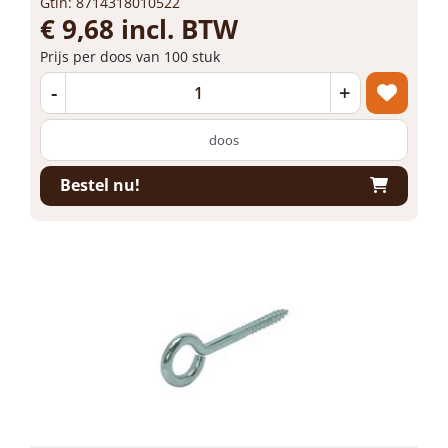
Gtin: 8714318010522
€ 9,68 incl. BTW
Prijs per doos van 100 stuk
-
+
doos
Bestel nu!