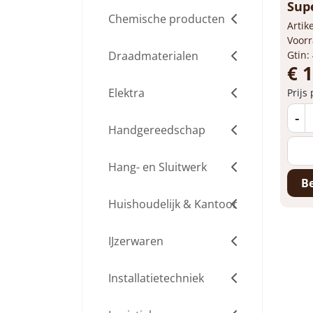
Sup
Chemische producten
Arti
Voorr
Draadmaterialen
Gtin:
€ 
Elektra
Prijs
-
Handgereedschap
Hang- en Sluitwerk
Be
Huishoudelijk & Kantoor
IJzerwaren
Installatietechniek