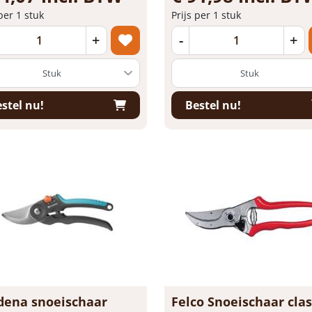
 per 1 stuk
Prijs per 1 stuk
+
-
+
stel nu!
Bestel nu!
dena snoeischaar
Felco Snoeischaar clas