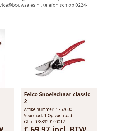
vice@bouwsales.nl
, telefonisch op 0224-
Felco Snoeischaar classic
2
Artikelnummer: 1757600
Voorraad: 1 Op voorraad
Gtin: 0783929100012
W
€ 69,97 incl. BTW