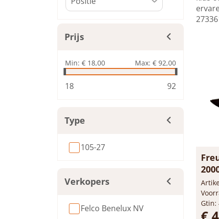
ervare
273361
Prijs
Min:
€ 18,00
Max:
€ 92,00
18
92
Type
105-27
Fre
200
Verkopers
Arti
Voorr
Gtin:
Felco Benelux NV
€ 