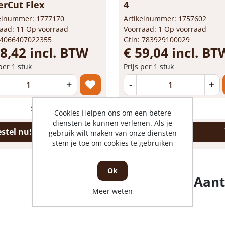
erCut Flex
4
kelnummer: 1777170
Artikelnummer: 1757602
aad: 11 Op voorraad
Voorraad: 1 Op voorraad
 4066407022355
Gtin: 783929100029
18,42 incl. BTW
€ 59,04 incl. BT
 per 1 stuk
Prijs per 1 stuk
+
-
+
stuk
Cookies Helpen ons om een betere
diensten te kunnen verlenen. Als je
stel nu!
Bestel nu!
gebruik wilt maken van onze diensten
stem je toe om cookies te gebruiken
Ok
Aant
Meer weten