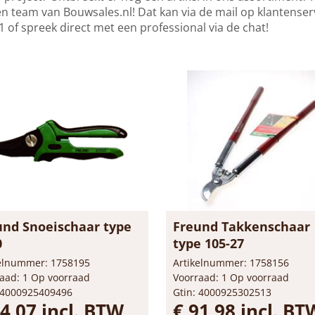
n team van Bouwsales.nl! Dat kan via de mail op
klantenser
 of spreek direct met een professional via de chat!
und Snoeischaar type
Freund Takkenschaar
0
type 105-27
kelnummer: 1758195
Artikelnummer: 1758156
aad: 1 Op voorraad
Voorraad: 1 Op voorraad
 4000925409496
Gtin: 4000925302513
44,07 incl. BTW
€ 91,98 incl. BT