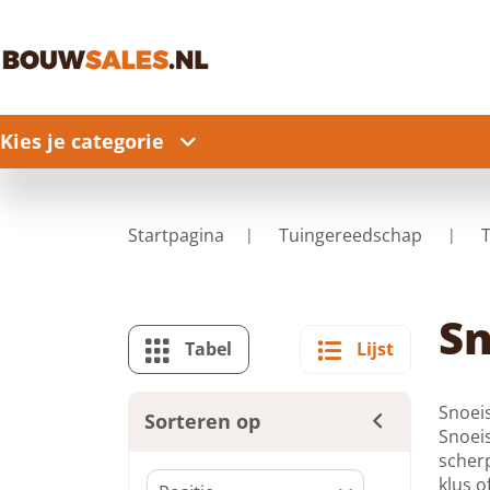
Kies je categorie
Startpagina
Tuingereedschap
Sn
Tabel
Lijst
Snoeis
Sorteren op
Snoeis
scherp
klus o