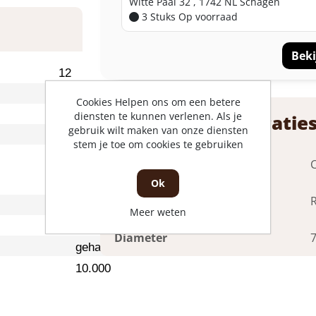
Witte Paal 32 , 1742 NL Schagen
3 Stuks
Op voorraad
Beki
12
70
Cookies Helpen ons om een betere
19
diensten te kunnen verlenen. Als je
Product specificatie
gebruik wilt maken van onze diensten
9,5
stem je toe om cookies te gebruiken
Uitvoering
C
Ok
Type
4-cijferig cijferslot
Meer weten
RVS
Diameter
gehard staal
10.000