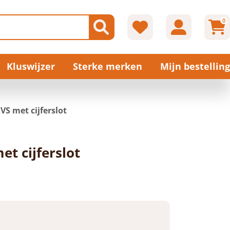
0
Kluswijzer
Sterke merken
Mijn bestelling
VS met cijferslot
t cijferslot