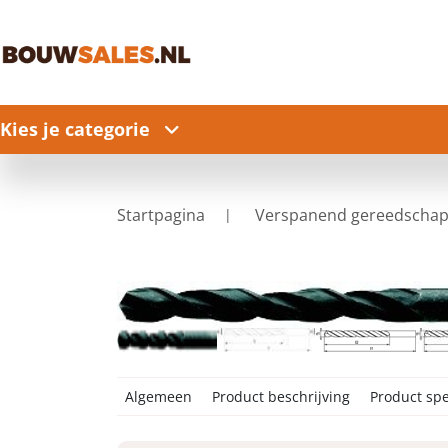
Kies je categorie
Startpagina
Verspanend gereedscha
Algemeen
Product beschrijving
Product spe