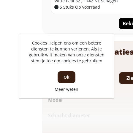
Witte Paal 32 , 1742 NL Schagen
5 Stuks
Op voorraad
Beki
Cookies Helpen ons om een betere
diensten te kunnen verlenen. Als je
Product specificatie
gebruik wilt maken van onze diensten
stem je toe om cookies te gebruiken
DIN
Ok
Zi
Uitvoering
Meer weten
Model
Schacht diameter
Totale boorlengte