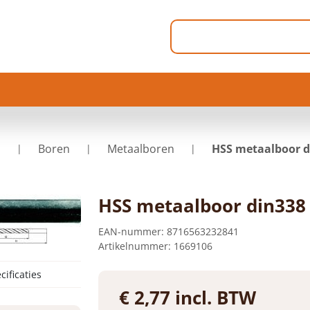
p
Boren
Metaalboren
HSS metaalboor 
HSS metaalboor din338
EAN-nummer:
8716563232841
Artikelnummer:
1669106
cificaties
€ 2,77 incl. BTW