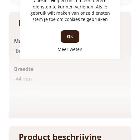
Cookies Helpen ons om een betere
diensten te kunnen verlenen. Als je
gebruik wilt maken van onze diensten
stem je toe om cookies te gebruiken
Product specificaties
Ok
Materiaal
Meer weten
Zie meer
Bi-Metaal
Breedte
44 mm
Aansluiting
Supercut
Merk
Fein
Product beschrijving