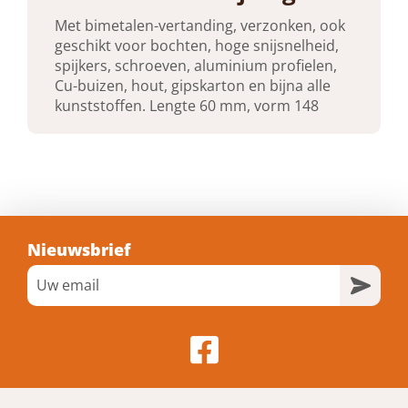
Met bimetalen-vertanding, verzonken, ook
Toepassing
geschikt voor bochten, hoge snijsnelheid,
Hout en metaal
spijkers, schroeven, aluminium profielen,
Cu-buizen, hout, gipskarton en bijna alle
kunststoffen. Lengte 60 mm, vorm 148
Toepassing voor
Aluminium , Hout met spijkers , Zachthout
, Hardhout , Kunststof , Gipsplaat
Nieuwsbrief