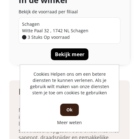
Bekijk de voorraad per filiaal
Schagen
Witte Paal 32 , 1742 NL Schagen
3 Stuks
Op voorraad
Bekijk meer
Cookies Helpen ons om een betere
diensten te kunnen verlenen. Als je
gebruik wilt maken van onze diensten
Product beschrijving
stem je toe om cookies te gebruiken
Ok
Met een smal, kort boven- en ondermes,
ideaal voor kleine handen. Gesmede
Meer weten
lichtmetalen handgrepen. Met
stootkussen, opgeschroefd ondermes met
sapgoot, draadsnijder en gemakkelijke